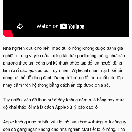
Nhà nghiên cứu cho biết, mặc dù lỗ hổng không được đánh giá
nghiêm trọng vì yêu cầu tương tác từ người dùng, cũng như cần
phương thức tấn công phi kỹ thuật phức tạp để lừa người dùng
làm rò rỉ các tệp cục bộ. Tuy nhiên, Wylecial nhấn mạnh kẻ tấn
công có thể dễ dàng đánh lừa người dùng để trích xuất các tệp
nhạy cảm trên hệ thống bằng cách ẩn tệp được chia sẻ.
Tuy nhiên, vấn đề thực sự ở đây không nằm ở lỗ hổng hay mức
độ khai thác lỗi mà là cách Apple xử lý báo cáo lỗi.
Apple không tung ra bản vá kịp thời sau hơn 4 tháng, mà công ty
còn cố gắng ngăn không cho nhà nghiên cứu tiết lộ lỗ hổng. Thời