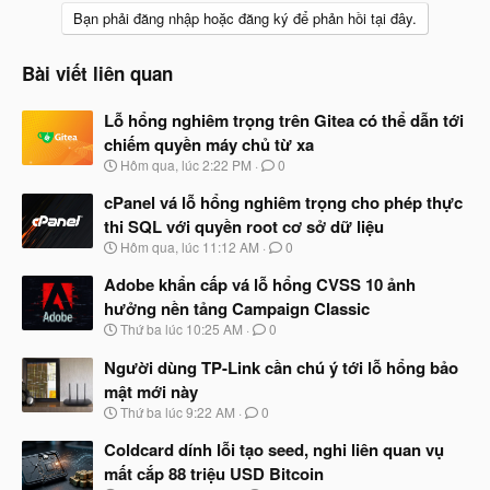
Bạn phải đăng nhập hoặc đăng ký để phản hồi tại đây.
Bài viết liên quan
Lỗ hổng nghiêm trọng trên Gitea có thể dẫn tới
chiếm quyền máy chủ từ xa
N
Hôm qua, lúc 2:22 PM
0
g
à
cPanel vá lỗ hổng nghiêm trọng cho phép thực
y
thi SQL với quyền root cơ sở dữ liệu
b
N
Hôm qua, lúc 11:12 AM
0
ắ
g
t
à
Adobe khẩn cấp vá lỗ hổng CVSS 10 ảnh
đ
y
ầ
hưởng nền tảng Campaign Classic
b
u
N
Thứ ba lúc 10:25 AM
0
ắ
g
t
à
Người dùng TP-Link cần chú ý tới lỗ hổng bảo
đ
y
ầ
mật mới này
b
u
N
Thứ ba lúc 9:22 AM
0
ắ
g
t
à
Coldcard dính lỗi tạo seed, nghi liên quan vụ
đ
y
ầ
mất cắp 88 triệu USD Bitcoin
b
u