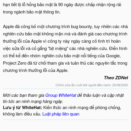
hạn tiết lộ lỗ hổng bảo mật là 90 ngày được chấp nhận rộng rãi
trong ngành bảo mật thông tin.
Apple đã công bố một chương trình bug bounty, tuy nhiên các nhà
nghiên cứu bảo mật không mặn mà và đánh giá cao chương trình
thưởng lỗi của Apple vì công ty này ngày càng cố tình trì hoãn
việc sửa lỗi và cố gắng "bịt miệng" các nhà nghiên cứu. Điển hình
có thể kể đến nhóm nghiên cứu bảo mật nổi tiếng của Google,
Project Zero đã từ chối tham gia và tuân thủ các nguyên tắc trong
chương trình thưởng lỗi của Apple.
Theo ZDNet
Chỉnh sửa lần cuối bởi người điều hành:
25/08/2020
Mời các bạn tham gia
Group WhiteHat
để thảo luận và cập nhật
tin tức an ninh mạng hàng ngày.
Lưu ý từ WhiteHat:
Kiến thức an ninh mạng để phòng chống,
không làm điều xấu.
Luật pháp liên quan