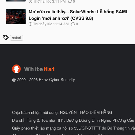
N
Thứ hai lúc 3:11 PM
0
ắ
g
t
à
Mở cửa ra là thấy... SolarWinds: Lỗ hổng SAML
đ
y
ầ
Login 'mời anh xơi' (CVSS 9.8)
b
u
N
Thứ bảy lúc 11:14 AM
0
ắ
g
t
à
đ
T
safari
y
ầ
h
b
u
ắ
ẻ
t
đ
ầ
u
@ 2009 -
2026
Bkav Cyber Security
Chịu trách nhiệm nội dung: NGUYỄN THẢO DIỄM HẰNG
Địa chỉ: Tầng 2, Tòa nhà HH1, Đường Dương Đình Nghệ, Phường Cầu 
Giấy phép thiết lập mạng xã hội số 355/GP-BTTTT do Bộ Thông tin và