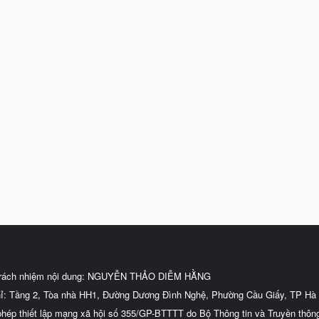
trách nhiệm nội dung: NGUYỄN THẢO DIỄM HẰNG
hỉ: Tầng 2, Tòa nhà HH1, Đường Dương Đình Nghệ, Phường Cầu Giấy, TP Hà 
phép thiết lập mạng xã hội số 355/GP-BTTTT do Bộ Thông tin và Truyền thôn