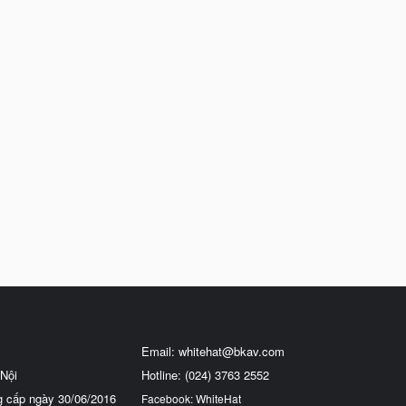
Email:
whitehat@bkav.com
Nội
Hotline: (024) 3763 2552
g cấp ngày 30/06/2016
Facebook: WhiteHat