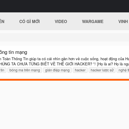
ÊN
CÓ GÌ MỚI
VIDEO
WARGAME
VINH
hông tin mạng
n Toàn Thông Tin giúp ta có cái nhìn gần hơn về cuộc sống, hoạt động của Ha
U CHÚNG TA CHƯA TỪNG BIẾT VỀ THẾ GIỚI HACKER? */ [Họ là ai? Họ là ngư
tin
bóng ma trên mạng
gián điệp mạng
hacker
hacker lược sử
nghệ t