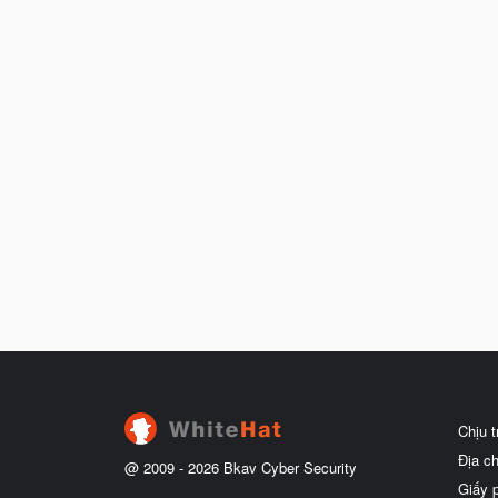
Chịu 
Địa c
@ 2009 -
2026
Bkav Cyber Security
Giấy 