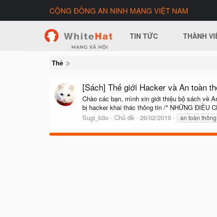
CỘNG ĐỒNG AN NINH MẠNG VIỆT NAM
TIN TỨC
THÀNH VI
Thẻ
[Sách] Thế giới Hacker và An toàn t
Chào các bạn, mình xin giới thiệu bộ sách về A
bị hacker khai thác thông tin /* NHỮNG ĐIỀ
Sugi_b3o
Chủ đề
26/02/2019
an toàn thông 