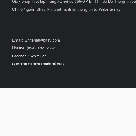
Giấy phép thiết lập mạng xã hội số 355/GP-BTTTT do Bộ Thông tin và
Ghi rõ 'nguồn Bkav' khi phát hành lại thông tin từ Website này
Email:
whitehat@bkav.com
Hotline: (024) 3763 2552
Facebook: WhiteHat
Quy định và điều khoản sử dụng