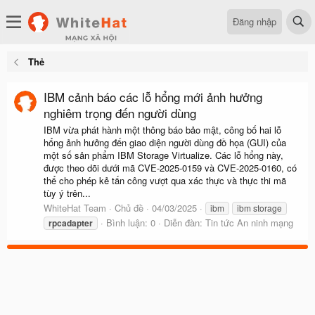
Đăng nhập
Thẻ
IBM cảnh báo các lỗ hổng mới ảnh hưởng
nghiêm trọng đến người dùng
IBM vừa phát hành một thông báo bảo mật, công bố hai lỗ
hổng ảnh hưởng đến giao diện người dùng đồ họa (GUI) của
một số sản phẩm IBM Storage Virtualize. Các lỗ hổng này,
được theo dõi dưới mã CVE-2025-0159 và CVE-2025-0160, có
thể cho phép kẻ tấn công vượt qua xác thực và thực thi mã
tùy ý trên...
WhiteHat Team
Chủ đề
04/03/2025
ibm
ibm storage
Bình luận: 0
Diễn đàn:
Tin tức An ninh mạng
rpcadapter