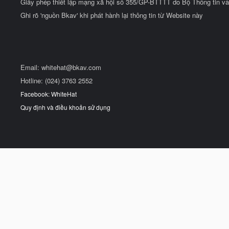
Giấy phép thiết lập mạng xã hội số 355/GP-BTTTT do Bộ Thông tin và
Ghi rõ 'nguồn Bkav' khi phát hành lại thông tin từ Website này
Email:
whitehat@bkav.com
Hotline: (024) 3763 2552
Facebook: WhiteHat
Quy định và điều khoản sử dụng