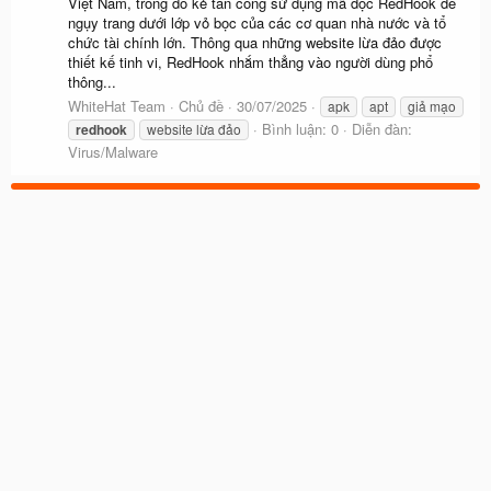
Việt Nam, trong đó kẻ tấn công sử dụng mã độc RedHook để
ngụy trang dưới lớp vỏ bọc của các cơ quan nhà nước và tổ
chức tài chính lớn. Thông qua những website lừa đảo được
thiết kế tinh vi, RedHook nhắm thẳng vào người dùng phổ
thông...
WhiteHat Team
Chủ đề
30/07/2025
apk
apt
giả mạo
Bình luận: 0
Diễn đàn:
redhook
website lừa đảo
Virus/Malware