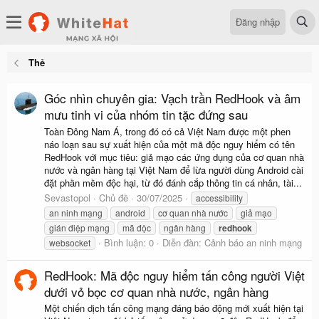
Đăng nhập
Thẻ
Góc nhìn chuyên gia: Vạch trần RedHook và âm
mưu tinh vi của nhóm tin tặc đứng sau
Toàn Đông Nam Á, trong đó có cả Việt Nam được một phen
náo loạn sau sự xuất hiện của một mã độc nguy hiểm có tên
RedHook với mục tiêu: giả mạo các ứng dụng của cơ quan nhà
nước và ngân hàng tại Việt Nam để lừa người dùng Android cài
đặt phần mềm độc hại, từ đó đánh cắp thông tin cá nhân, tài...
Sevastopol
Chủ đề
30/07/2025
accessibility
an ninh mạng
android
cơ quan nhà nước
giả mạo
gián điệp mạng
mã độc
ngân hàng
redhook
Bình luận: 0
Diễn đàn:
Cảnh báo an ninh mạng
websocket
RedHook: Mã độc nguy hiểm tấn công người Việt
dưới vỏ bọc cơ quan nhà nước, ngân hàng
Một chiến dịch tấn công mạng đáng báo động mới xuất hiện tại