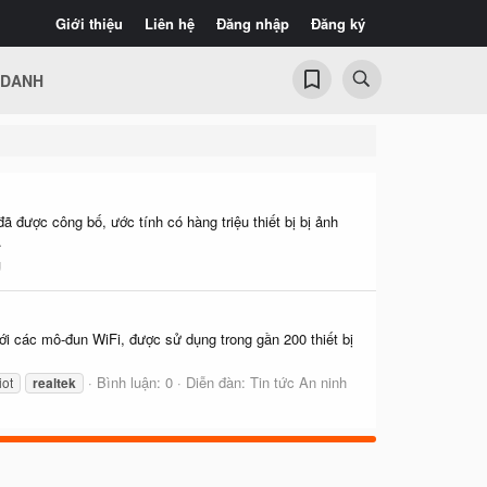
Giới thiệu
Liên hệ
Đăng nhập
Đăng ký
 DANH
 được công bố, ước tính có hàng triệu thiết bị bị ảnh
.
g
i các mô-đun WiFi, được sử dụng trong gần 200 thiết bị
Bình luận: 0
Diễn đàn:
Tin tức An ninh
iot
realtek