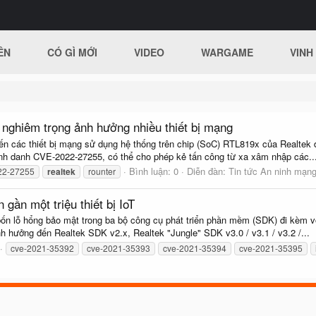
ÊN
CÓ GÌ MỚI
VIDEO
WARGAME
VINH
 nghiêm trọng ảnh hưởng nhiều thiết bị mạng
n các thiết bị mạng sử dụng hệ thống trên chip (SoC) RTL819x của Realtek đã
nh danh CVE-2022-27255, có thể cho phép kẻ tấn công từ xa xâm nhập các..
Bình luận: 0
Diễn đàn:
Tin tức An ninh mạn
22-27255
realtek
rounter
gần một triệu thiết bị IoT
ốn lỗ hổng bảo mật trong ba bộ công cụ phát triển phần mềm (SDK) đi kèm vớ
nh hưởng đến Realtek SDK v2.x, Realtek "Jungle" SDK v3.0 / v3.1 / v3.2 /...
cve-2021-35392
cve-2021-35393
cve-2021-35394
cve-2021-35395