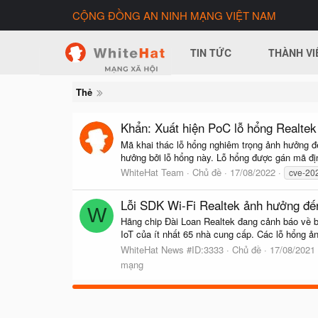
CỘNG ĐỒNG AN NINH MẠNG VIỆT NAM
TIN TỨC
THÀNH VI
Thẻ
Khẩn: Xuất hiện PoC lỗ hổng Realtek
Mã khai thác lỗ hổng nghiêm trọng ảnh hưởng đế
hưởng bởi lỗ hổng này. Lỗ hổng được gán mã đị
WhiteHat Team
Chủ đề
17/08/2022
cve-20
Lỗi SDK Wi-Fi Realtek ảnh hưởng đến 
W
Hãng chip Đài Loan Realtek đang cảnh báo về b
IoT của ít nhất 65 nhà cung cấp. Các lỗ hổng ả
WhiteHat News #ID:3333
Chủ đề
17/08/2021
mạng