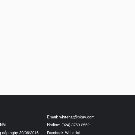
Email:
whitehat@bkav.com
Nội
Hotline: (024) 3763 2552
g cấp ngày 30/06/2016
Facebook: WhiteHat