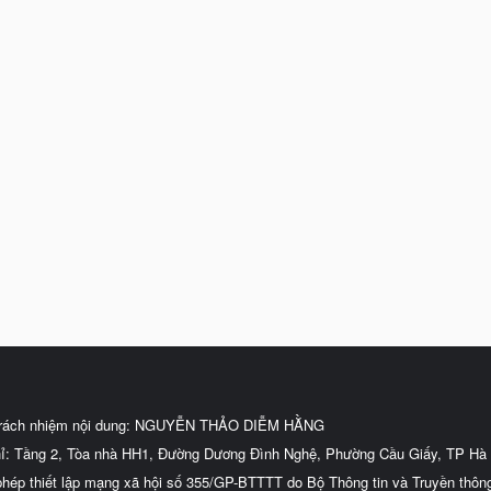
trách nhiệm nội dung: NGUYỄN THẢO DIỄM HẰNG
hỉ: Tầng 2, Tòa nhà HH1, Đường Dương Đình Nghệ, Phường Cầu Giấy, TP Hà 
phép thiết lập mạng xã hội số 355/GP-BTTTT do Bộ Thông tin và Truyền thôn