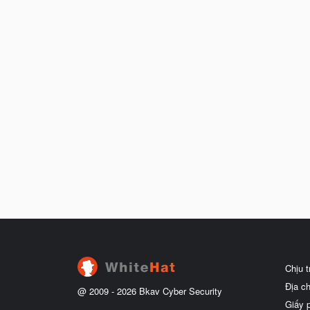
Chịu 
Địa c
@ 2009 -
2026
Bkav Cyber Security
Giấy 