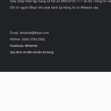
Giấy phép thiết lập mạng xã hội số 355/GP-BTTTT do Bộ Thông tin và
Ghi rõ 'nguồn Bkav' khi phát hành lại thông tin từ Website này
Email:
whitehat@bkav.com
Hotline: (024) 3763 2552
Facebook: WhiteHat
Quy định và điều khoản sử dụng