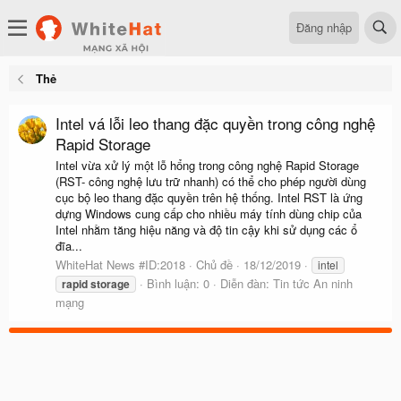
Đăng nhập
Thẻ
Intel vá lỗi leo thang đặc quyền trong công nghệ
Rapid Storage
Intel vừa xử lý một lỗ hổng trong công nghệ Rapid Storage
(RST- công nghệ lưu trữ nhanh) có thể cho phép người dùng
cục bộ leo thang đặc quyền trên hệ thống. Intel RST là ứng
dựng Windows cung cấp cho nhiều máy tính dùng chip của
Intel nhằm tăng hiệu năng và độ tin cậy khi sử dụng các ổ
đĩa...
WhiteHat News #ID:2018
Chủ đề
18/12/2019
intel
Bình luận: 0
Diễn đàn:
Tin tức An ninh
rapid
storage
mạng