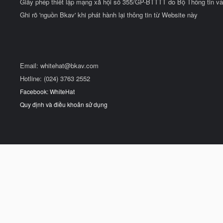
Giấy phép thiết lập mạng xã hội số 355/GP-BTTTT do Bộ Thông tin và
Ghi rõ 'nguồn Bkav' khi phát hành lại thông tin từ Website này
Email:
whitehat@bkav.com
Hotline: (024) 3763 2552
Facebook: WhiteHat
Quy định và điều khoản sử dụng