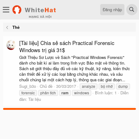
Đăng nhập
Thẻ
[Tài liệu] Chia sẻ sách Practical Forensic
Windows trị giá 31$
Giới Thiệu Sơ Lược về Sách "Practical Windows Forensic"
dành cho bất kì ai làm trong lĩnh vực Bảo mật về thông tin.
Sách sẽ giới thiệu đầy đủ về các kỹ thuật, kỹ năng, kiến thức
cần thiết để xử lý các loại bằng chứng khác nhau, và xâu
chuỗi chúng lại một cách hợp lý, thông qua các giai đoạn...
Sugi_b3o
Chủ đề
30/03/2017
analyze
bộ nhớ
dump
Bình luận: 1
Diễn
forensic
phân tích
ram
windows
đàn:
Tài liệu