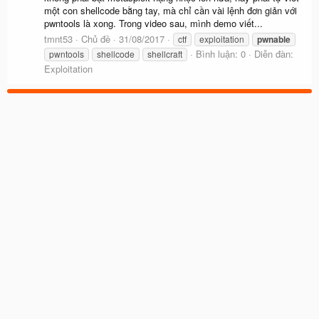
một con shellcode bằng tay, mà chỉ cần vài lệnh đơn giản với
pwntools là xong. Trong video sau, mình demo viết...
tmnt53
Chủ đề
31/08/2017
ctf
exploitation
pwnable
Bình luận: 0
Diễn đàn:
pwntools
shellcode
shellcraft
Exploitation