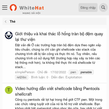
Đăng nhập
Thẻ
Giới thiệu và khai thác lỗ hổng tràn bộ đệm quay
lại thư viện
Đặt vấn đề Ở các trường hợp tràn bộ đệm dựa theo ngăn xếp
tiêu chuẩn, chúng ta chỉ cần ghi shellcode vào stack của
chương trình dễ bị tấn công và thực thi nó. Tuy nhiên, nếu
chương trình có sử dụng NX (trường hợp này xảy ra trên các
hệ thống mới hơn), ta không thể thực thi mã shellcode từ
stack...
sImplePerson
Chủ đề
17/02/2022
pwn
pwnable
Bình luận: 0
Diễn đàn:
Exploitation
ret2libc
Video hướng dẫn viết shellcode bằng Pwntools
T
shellcraft
Công cụ pwntools rất lợi hại trong thế giới CTF pwn. Một trong
các chức năng tuyệt vời của nó là hỗ trợ viết shellcode. Bạn
không phải bật metasploit nặng nhọc lên nữa, hay phải tự viết