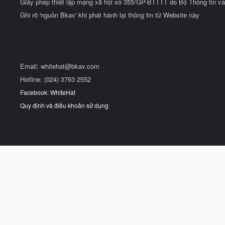
Giấy phép thiết lập mạng xã hội số 355/GP-BTTTT do Bộ Thông tin và
Ghi rõ 'nguồn Bkav' khi phát hành lại thông tin từ Website này
Email:
whitehat@bkav.com
Hotline: (024) 3763 2552
Facebook: WhiteHat
Quy định và điều khoản sử dụng