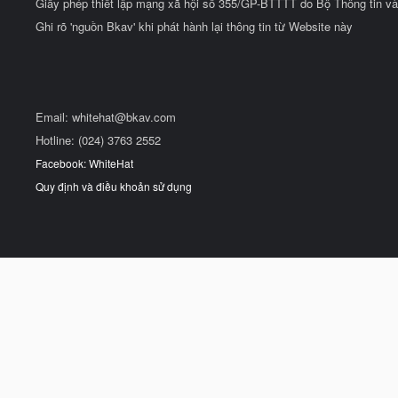
Giấy phép thiết lập mạng xã hội số 355/GP-BTTTT do Bộ Thông tin và
Ghi rõ 'nguồn Bkav' khi phát hành lại thông tin từ Website này
Email:
whitehat@bkav.com
Hotline: (024) 3763 2552
Facebook: WhiteHat
Quy định và điều khoản sử dụng