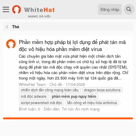
Đăng nhập
Thẻ
Phần mềm hợp pháp bị lợi dụng để phát tán mã
độc vô hiệu hóa phần mềm diệt virus
Các chuyên gia bảo mật vừa phát hiện một chiến dịch tấn
công tinh vi, trong đó phần mềm có chữ ký số hợp lệ đã bị lợi
dụng để phát tán mã độc chạy với quyền cao nhất (SYSTEM),
nhằm vô hiệu hóa các phần mềm diệt virus trên diện rộng. Chỉ
trong một ngày, hơn 23.500 máy tính tại 124 quốc gia đã...
WhiteHat Team
Chủ đề
17/04/2026
chiến dịch tấn công mạng toàn cầu
dragon boss solutions
mã độc adware
phần
mềm
pup
nguy
hiểm
script powershell mã độc
tấn công vô hiệu hóa antivirus
Bình luận: 0
Diễn đàn:
Tin tức An ninh mạng