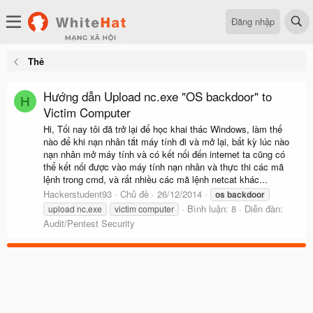
Đăng nhập
Thẻ
Hướng dẫn Upload nc.exe "OS backdoor" to
H
Victim Computer
Hi, Tối nay tôi đã trở lại để học khai thác Windows, làm thế
nào để khi nạn nhân tắt máy tính đi và mở lại, bất kỳ lúc nào
nạn nhân mở máy tính và có kết nối đến internet ta cũng có
thể kết nối được vào máy tính nạn nhân và thực thi các mã
lệnh trong cmd, và rất nhiều các mã lệnh netcat khác...
Hackerstudent93
Chủ đề
26/12/2014
os
backdoor
Bình luận: 8
Diễn đàn:
upload nc.exe
victim computer
Audit/Pentest Security