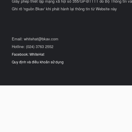
Giấy phép thiết lập mạng xã hội số 355/GP-BTTTT do Bộ Thông tin và
Ghi rõ 'nguồn Bkav' khi phát hành lại thông tin từ Website này
Email:
whitehat@bkav.com
Hotline: (024) 3763 2552
Facebook: WhiteHat
Quy định và điều khoản sử dụng