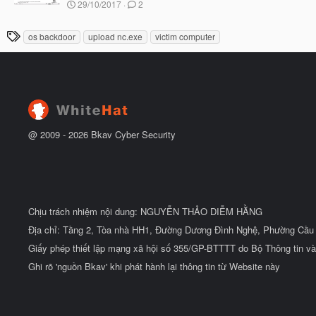
N
29/10/2017
2
ắ
g
t
à
đ
T
os backdoor
upload nc.exe
victim computer
y
ầ
h
b
u
ắ
ẻ
t
đ
ầ
u
@ 2009 -
2026
Bkav Cyber Security
Chịu trách nhiệm nội dung: NGUYỄN THẢO DIỄM HẰNG
Địa chỉ: Tầng 2, Tòa nhà HH1, Đường Dương Đình Nghệ, Phường Cầu 
Giấy phép thiết lập mạng xã hội số 355/GP-BTTTT do Bộ Thông tin và
Ghi rõ 'nguồn Bkav' khi phát hành lại thông tin từ Website này