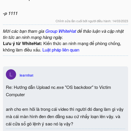
-p 1111
Chỉnh sửa lần cuối bởi người điều hành:
14/03/2023
Mời các bạn tham gia
Group WhiteHat
để thảo luận và cập nhật
tin tức an ninh mạng hàng ngày.
Lưu ý từ WhiteHat:
Kiến thức an ninh mạng để phòng chống,
không làm điều xấu.
Luật pháp liên quan
L
learnhat
Re: Hướng dẫn Upload nc.exe "OS backdoor" to Victim
Computer
anh cho em hỏi là trong cái video thì người đó đang làm gì vậy
mà cái màn hình đen đen đằng sau cứ nhẩy loạn lên vậy. và
cái cửa sổ gõ lệnh ý sao nó lạ vậy?