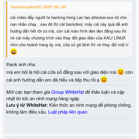
Hackerstudent93;18297 đã viết:
cái video đấy người ta hacking trong Lan tạo attacker.exe rồi cho
nạn nhân chạy , sau đó thì cài backdoor, mấy cái này quá dễ anh
hướng dẫn hết rồi cơ mà, còn cái màn hình đen đen đằng sau thì
nó cài mấy chương trình vào thay đổi giao diện của KALI LINUX
nhìn cho hoành tráng ấy mà, cửa sổ gõ lệnh thì nó thay đổi một tí
thank anh nha.
mà em hỏi là hỏi cái cửa sổ đằng sau với giao diện mà
còn
cái anh hướng dẫn em đã hiểu và tiếp thu rồi ạ
Mời các bạn tham gia
Group WhiteHat
để thảo luận và cập
nhật tin tức an ninh mạng hàng ngày.
Lưu ý từ WhiteHat:
Kiến thức an ninh mạng để phòng chống,
không làm điều xấu.
Luật pháp liên quan