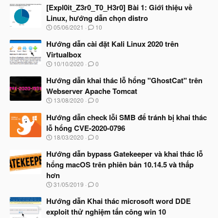
[Expl0it_Z3r0_T0_H3r0] Bài 1: Giới thiệu về
Linux, hướng dẫn chọn distro
N
05/06/2021
10
g
à
Hướng dẫn cài đặt Kali Linux 2020 trên
y
Virtualbox
b
N
10/10/2020
0
ắ
g
t
à
Hướng dẫn khai thác lỗ hổng "GhostCat" trên
đ
y
ầ
Webserver Apache Tomcat
b
u
N
13/08/2020
0
ắ
g
t
à
Hướng dẫn check lỗi SMB để tránh bị khai thác
đ
y
ầ
lỗ hổng CVE-2020-0796
b
u
N
18/03/2020
0
ắ
g
t
à
Hướng dẫn bypass Gatekeeper và khai thác lỗ
đ
y
ầ
hổng macOS trên phiên bản 10.14.5 và thấp
b
u
hơn
ắ
t
N
31/05/2019
0
đ
g
ầ
à
Hướng dẫn Khai thác microsoft word DDE
u
y
exploit thử nghiệm tấn công win 10
b