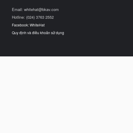
Email:
whitehat@bkav.com
Hotline: (024) 3763 2552
Facebook: WhiteHat
Quy định và điều khoản sử dụng