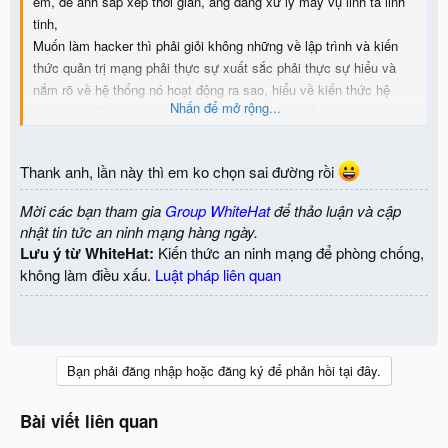
em, để anh sắp xếp thời gian, ang đang xử lý mấy vụ linh ta linh
tinh,
Muốn làm hacker thì phải giỏi không những về lập trình và kiến
thức quản trị mạng phải thực sự xuất sắc phải thực sự hiểu và
nắm rõ về hệ thống nó hoạt động ra sao, hiểu về kiến thức hệ
Nhấn để mở rộng...
điều hành đặc biệt là phải giỏi linux, rất nhiều kiến thức phải tồng
hợp và thực sự giỏi, chứ mỗi lập trình thì không thể làm hacker
được, tư duy chiến thuật nữa, kỹ năng xã hội, lừa đảo, rất nhiều
Thank anh, lần này thì em ko chọn sai đường rồi
anh chỉ nói thế thôi, đã có bài viết về vấn đề này trên diễn đàn rồi,
em chịu khó đọc tìm hiểu và suy ngẫm
Mời các bạn tham gia
Group WhiteHat
để thảo luận và cập
nhật tin tức an ninh mạng hàng ngày.
Lưu ý từ WhiteHat:
Kiến thức an ninh mạng để phòng chống,
không làm điều xấu.
Luật pháp liên quan
Bạn phải đăng nhập hoặc đăng ký để phản hồi tại đây.
Bài viết liên quan