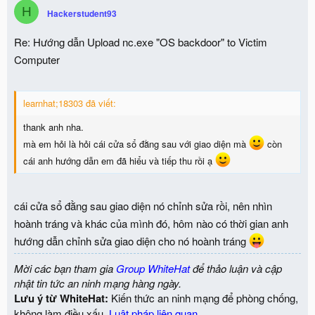
H
Hackerstudent93
Re: Hướng dẫn Upload nc.exe "OS backdoor" to Victim
Computer
learnhat;18303 đã viết:
thank anh nha.
mà em hỏi là hỏi cái cửa sổ đằng sau với giao diện mà
còn
cái anh hướng dẫn em đã hiểu và tiếp thu rồi ạ
cái cửa sổ đằng sau giao diện nó chỉnh sửa rồi, nên nhìn
hoành tráng và khác của mình đó, hôm nào có thời gian anh
hướng dẫn chỉnh sửa giao diện cho nó hoành tráng
Mời các bạn tham gia
Group WhiteHat
để thảo luận và cập
nhật tin tức an ninh mạng hàng ngày.
Lưu ý từ WhiteHat:
Kiến thức an ninh mạng để phòng chống,
không làm điều xấu.
Luật pháp liên quan