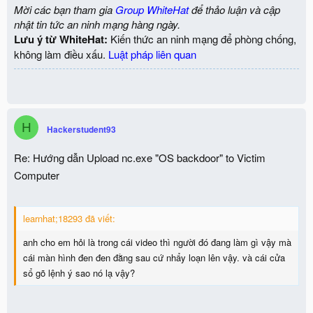
Mời các bạn tham gia
Group WhiteHat
để thảo luận và cập
nhật tin tức an ninh mạng hàng ngày.
Lưu ý từ WhiteHat:
Kiến thức an ninh mạng để phòng chống,
không làm điều xấu.
Luật pháp liên quan
H
Hackerstudent93
Re: Hướng dẫn Upload nc.exe "OS backdoor" to Victim
Computer
learnhat;18293 đã viết:
anh cho em hỏi là trong cái video thì người đó đang làm gì vậy mà
cái màn hình đen đen đằng sau cứ nhẩy loạn lên vậy. và cái cửa
sổ gõ lệnh ý sao nó lạ vậy?