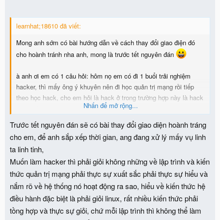
learnhat;18610 đã viết:
Mong anh sớm có bài hướng dẫn về cách thay đổi giao điện đó
cho hoành tránh nha anh, mong là trước tết nguyên đán
à anh ơi em có 1 câu hỏi: hôm nọ em có đi 1 buổi trải nghiệm
hacker, thì mấy ông ý khuyên nên đi học quản trị mạng rồi tiếp
theo học hack, cho em hỏi là hack ở trong trường hợp này là hack
Nhấn để mở rộng...
gì vậy ? theo em thì quản trị mạng ko liên quang gì tới lập trình,
vậy không biết lập trình thì là hack gì vậy anh ??
Trước tết nguyên đán sẽ có bài thay đổi giao diện hoành tráng
thank anh
cho em, để anh sắp xếp thời gian, ang đang xử lý mấy vụ linh
ta linh tinh,
Muốn làm hacker thì phải giỏi không những về lập trình và kiến
thức quản trị mạng phải thực sự xuất sắc phải thực sự hiểu và
nắm rõ về hệ thống nó hoạt động ra sao, hiểu về kiến thức hệ
điều hành đặc biệt là phải giỏi linux, rất nhiều kiến thức phải
tồng hợp và thực sự giỏi, chứ mỗi lập trình thì không thể làm