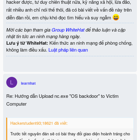
hacker được, tư duy chiến thuật nữa, kỹ năng xã hội, lừa đảo,
rất nhiều anh chỉ nói thế thôi, đã có bài viết về vấn đề này trên
diễn đàn rồi, em chịu khó đọc tìm hiểu và suy ngẫm
Mời các bạn tham gia
Group WhiteHat
để thảo luận và cập
nhật tin tức an ninh mạng hàng ngày.
Lưu ý từ WhiteHat:
Kiến thức an ninh mạng để phòng chống,
không làm điều xấu.
Luật pháp liên quan
L
learnhat
Re: Hướng dẫn Upload nc.exe "OS backdoor" to Victim
Computer
Hackerstudent93;18621 đã viết:
Trước tết nguyên đán sẽ có bài thay đổi giao diện hoành tráng cho