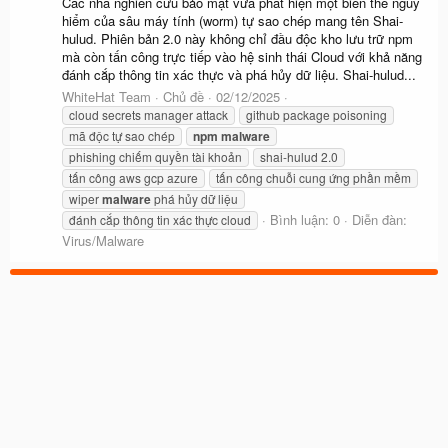
Các nhà nghiên cứu bảo mật vừa phát hiện một biến thể nguy
hiểm của sâu máy tính (worm) tự sao chép mang tên Shai-
hulud. Phiên bản 2.0 này không chỉ đầu độc kho lưu trữ npm
mà còn tấn công trực tiếp vào hệ sinh thái Cloud với khả năng
đánh cắp thông tin xác thực và phá hủy dữ liệu. Shai-hulud...
WhiteHat Team
Chủ đề
02/12/2025
cloud secrets manager attack
github package poisoning
mã độc tự sao chép
npm
malware
phishing chiếm quyền tài khoản
shai-hulud 2.0
tấn công aws gcp azure
tấn công chuỗi cung ứng phần mềm
wiper
malware
phá hủy dữ liệu
Bình luận: 0
Diễn đàn:
đánh cắp thông tin xác thực cloud
Virus/Malware