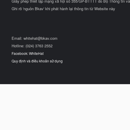
Giấy phép thiết lập mạng xã hội số 355/GP-BTTTT do Bộ Thông tin và
Ghi rõ 'nguồn Bkav' khi phát hành lại thông tin từ Website này
Email:
whitehat@bkav.com
Hotline: (024) 3763 2552
Facebook: WhiteHat
Quy định và điều khoản sử dụng