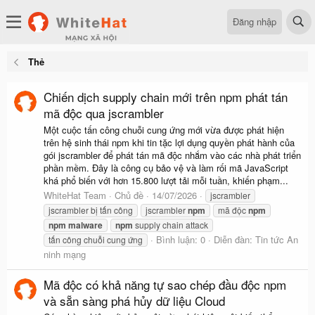
Đăng nhập
Thẻ
Chiến dịch supply chain mới trên npm phát tán
mã độc qua jscrambler
Một cuộc tấn công chuỗi cung ứng mới vừa được phát hiện
trên hệ sinh thái npm khi tin tặc lợi dụng quyền phát hành của
gói jscrambler để phát tán mã độc nhắm vào các nhà phát triển
phần mềm. Đây là công cụ bảo vệ và làm rối mã JavaScript
khá phổ biến với hơn 15.800 lượt tải mỗi tuần, khiến phạm...
WhiteHat Team
Chủ đề
14/07/2026
jscrambler
jscrambler bị tấn công
jscrambler
npm
mã độc
npm
npm
malware
npm
supply chain attack
Bình luận: 0
Diễn đàn:
Tin tức An
tấn công chuỗi cung ứng
ninh mạng
Mã độc có khả năng tự sao chép đầu độc npm
và sẵn sàng phá hủy dữ liệu Cloud