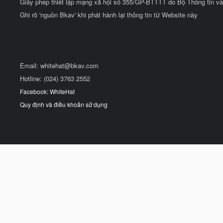
Giấy phép thiết lập mạng xã hội số 355/GP-BTTTT do Bộ Thông tin và
Ghi rõ 'nguồn Bkav' khi phát hành lại thông tin từ Website này
Email:
whitehat@bkav.com
Hotline: (024) 3763 2552
Facebook: WhiteHat
Quy định và điều khoản sử dụng