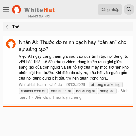
Đăng nhập
Thẻ
Nhãn AI: Thước đo minh bạch hay “bản án” cho
sự sáng tạo?
Việc AI ngày càng tham gia sâu vào quá trình tạo nội dung, từ
viết bài, thiết kế đến dựng video, đang khiến ranh giới giữa
sáng tạo của con người và sự hỗ trợ của máy móc trở nên khó
phân biệt hơn trước. Khi điều đó xảy ra, câu hỏi về nguồn gốc
của nội dung cũng bắt đầu trở nên quan trọng hơn...
WhiteHat Team
Chủ đề
28/03/2026
ai
trong marketing
Bình
content creator
dán nhãn
ai
nội
dung
ai
sáng tạo
luận: 1
Diễn đàn:
Thảo luận chung