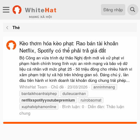
Đăng nhập
Thẻ
Kèo thơm hóa kèo phạt: Rao bán tài khoản
Netflix, Spotify có thể phải trả giá đắt
Bộ Công an vừa trình dự thảo Nghị định mới về xử phạt vi
phạm hành chính trong lĩnh vực an ninh mạng và bảo vệ dữ
liệu cá nhân với mức phạt 25 - 50 triệu đồng cho nhiều hành vi
xâm phạm trật tự xã hội trên không gian số. Đáng chú ý, lần
đầu tiên hành vi kinh doanh tài khoản dùng chung trái phép...
WhiteHat Team
Chủ đề
23/03/2026
anninhmang
bantaikhoantraiphep
dulieucanhan
netflixspotifyyoutubepremium
ruirobaomat
Bình luận: 0
Diễn đàn:
Thảo luận
xuphatviphamonline
chung