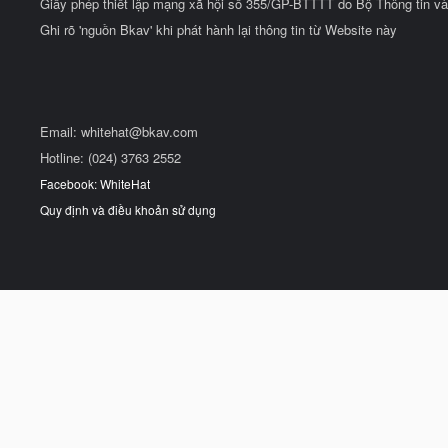
Giấy phép thiết lập mạng xã hội số 355/GP-BTTTT do Bộ Thông tin và
Ghi rõ 'nguồn Bkav' khi phát hành lại thông tin từ Website này
Email:
whitehat@bkav.com
Hotline: (024) 3763 2552
Facebook: WhiteHat
Quy định và điều khoản sử dụng