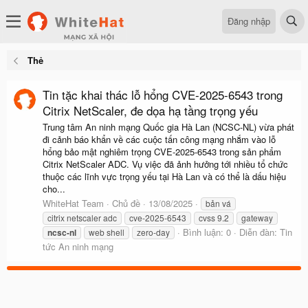
Đăng nhập
Thẻ
Tin tặc khai thác lỗ hổng CVE-2025-6543 trong
Citrix NetScaler, đe dọa hạ tầng trọng yếu
Trung tâm An ninh mạng Quốc gia Hà Lan (NCSC-NL) vừa phát
đi cảnh báo khẩn về các cuộc tấn công mạng nhắm vào lỗ
hổng bảo mật nghiêm trọng CVE-2025-6543 trong sản phẩm
Citrix NetScaler ADC. Vụ việc đã ảnh hưởng tới nhiều tổ chức
thuộc các lĩnh vực trọng yếu tại Hà Lan và có thể là dấu hiệu
cho...
WhiteHat Team
Chủ đề
13/08/2025
bản vá
citrix netscaler adc
cve-2025-6543
cvss 9.2
gateway
Bình luận: 0
Diễn đàn:
Tin
ncsc-nl
web shell
zero-day
tức An ninh mạng