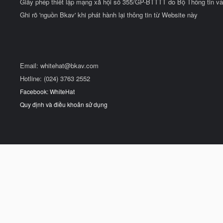
Giấy phép thiết lập mạng xã hội số 355/GP-BTTTT do Bộ Thông tin và
Ghi rõ 'nguồn Bkav' khi phát hành lại thông tin từ Website này
Email:
whitehat@bkav.com
Hotline: (024) 3763 2552
Facebook: WhiteHat
Quy định và điều khoản sử dụng