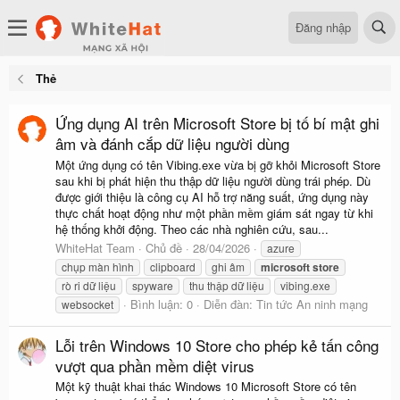
Đăng nhập
Thẻ
Ứng dụng AI trên Microsoft Store bị tố bí mật ghi
âm và đánh cắp dữ liệu người dùng
Một ứng dụng có tên Vibing.exe vừa bị gỡ khỏi Microsoft Store
sau khi bị phát hiện thu thập dữ liệu người dùng trái phép. Dù
được giới thiệu là công cụ AI hỗ trợ năng suất, ứng dụng này
thực chất hoạt động như một phần mềm giám sát ngay từ khi
hệ thống khởi động. Theo các nhà nghiên cứu, sau...
WhiteHat Team
Chủ đề
28/04/2026
azure
chụp màn hình
clipboard
ghi âm
microsoft
store
rò ri dữ liệu
spyware
thu thập dữ liệu
vibing.exe
Bình luận: 0
Diễn đàn:
Tin tức An ninh mạng
websocket
Lỗi trên Windows 10 Store cho phép kẻ tấn công
vượt qua phần mềm diệt virus
Một kỹ thuật khai thác Windows 10 Microsoft Store có tên