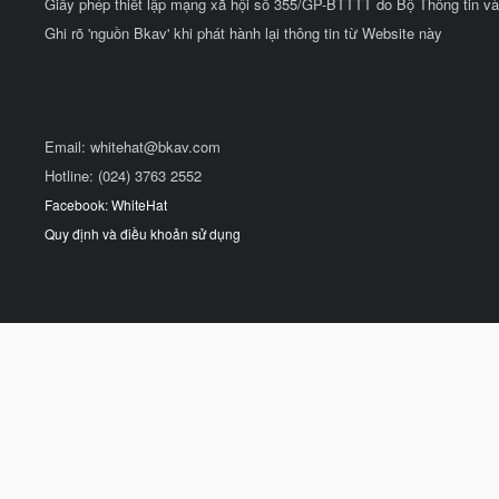
Giấy phép thiết lập mạng xã hội số 355/GP-BTTTT do Bộ Thông tin và
Ghi rõ 'nguồn Bkav' khi phát hành lại thông tin từ Website này
Email:
whitehat@bkav.com
Hotline: (024) 3763 2552
Facebook: WhiteHat
Quy định và điều khoản sử dụng