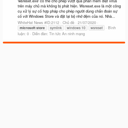
'wsreset.exe' có thể cho phép vượt qua phần mềm diệt virus
trên máy chủ mà không bị phát hiện. Wsreset.exe là một công
cụ xử lý sự cố hợp pháp cho phép người dùng chẩn đoán sự
cố với Windows Store và đặt lại bộ nhớ đệm của nó. Nhà...
WhiteHat News #ID:2112
Chủ đề
21/07/2020
Bình
microsoft
store
symlink
windows 10
wsreset
luận: 0
Diễn đàn:
Tin tức An ninh mạng