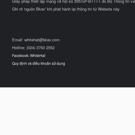
Giấy phép thiết lập mạng xã hội số 355/GP-BTTTT do Bộ Thông tin và
Ghi rõ 'nguồn Bkav' khi phát hành lại thông tin từ Website này
Email:
whitehat@bkav.com
Hotline: (024) 3763 2552
Facebook: WhiteHat
Quy định và điều khoản sử dụng