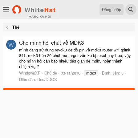
Đăng nhập
Thẻ
Cho mình hỏi chút về MDK3
W
mình đang sử dụng revdk3 để dò pin và mdk3 router wifi tplink
841. mdk3 trên 20 phút mà target vẫn ko bị reset hay treo, vậy
cho mình hỏi cần bao nhiêu thời gian để mdk3 hoàn thành
nhiệm vụ ?
WindowsXP
Chủ đề
03/11/2016
Bình luận: 8
mdk3
Diễn đàn:
Dos/DDOS