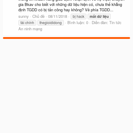
gia Bkav cho biết với những dữ liệu hiện có, chưa thể khẳng
định TGDD có bị tấn công hay không? Về phía TGDD...
sunny
Chủ đề
08/11/2018
bị hack
mất
dữ
liệu
Bình luận: 0
Diễn đàn:
Tin tức
tài chính
thegioididong
An ninh mạng