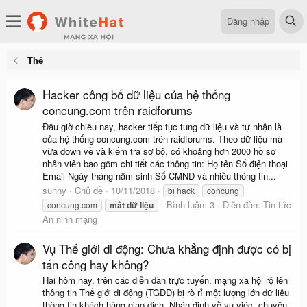
Đăng nhập
Thẻ
Hacker công bố dữ liệu của hệ thống
concung.com trên raidforums
Đầu giờ chiều nay, hacker tiếp tục tung dữ liệu và tự nhận là
của hệ thống concung.com trên raidforums. Theo dữ liệu mà
vừa down về và kiểm tra sơ bộ, có khoảng hơn 2000 hồ sơ
nhân viên bao gồm chi tiết các thông tin: Họ tên Số điện thoại
Email Ngày tháng năm sinh Số CMND và nhiều thông tin...
sunny
Chủ đề
10/11/2018
bị hack
concung
Bình luận: 3
Diễn đàn:
Tin tức
concung.com
mất
dữ
liệu
An ninh mạng
Vụ Thế giới di động: Chưa khẳng định được có bị
tấn công hay không?
Hai hôm nay, trên các diễn đàn trực tuyến, mạng xã hội rộ lên
thông tin Thế giới di động (TGDD) bị rò rỉ một lượng lớn dữ liệu
thông tin khách hàng giao dịch. Nhận định về vụ việc, chuyên