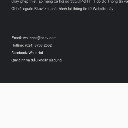
Giấy phép thiết lập mạng xã hội số 355/GP-BTTTT do Bộ Thông tin và
Ghi rõ 'nguồn Bkav' khi phát hành lại thông tin từ Website này
Email:
whitehat@bkav.com
Hotline: (024) 3763 2552
Facebook: WhiteHat
Quy định và điều khoản sử dụng