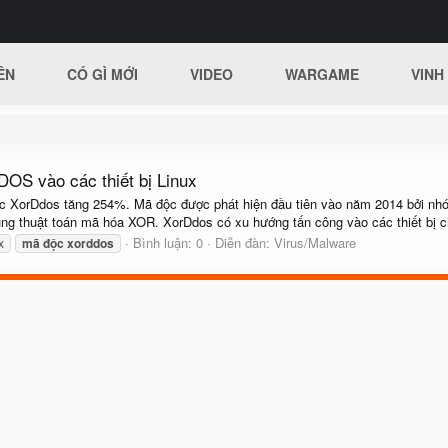
ÊN
CÓ GÌ MỚI
VIDEO
WARGAME
VINH
DOS vào các thiết bị Linux
độc XorDdos tăng 254%. Mã độc được phát hiện đầu tiên vào năm 2014 bởi nh
g thuật toán mã hóa XOR. XorDdos có xu hướng tấn công vào các thiết bị ch
Bình luận: 0
Diễn đàn:
Virus/Malware
x
mã
độc
xorddos