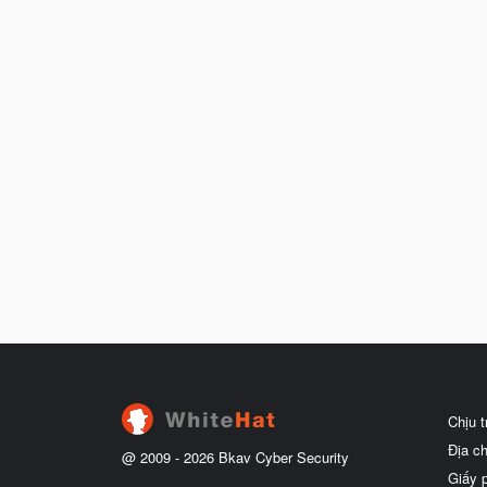
Chịu 
Địa c
@ 2009 -
2026
Bkav Cyber Security
Giấy 