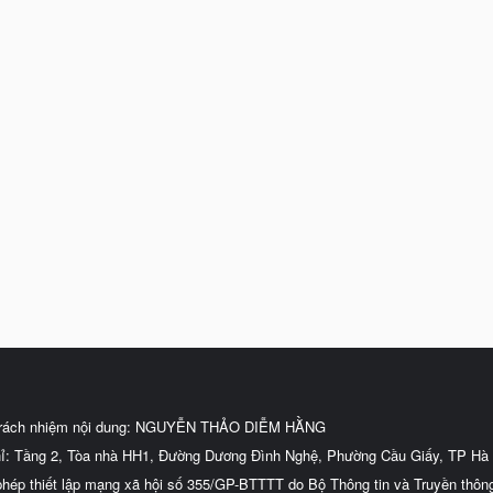
trách nhiệm nội dung: NGUYỄN THẢO DIỄM HẰNG
hỉ: Tầng 2, Tòa nhà HH1, Đường Dương Đình Nghệ, Phường Cầu Giấy, TP Hà 
phép thiết lập mạng xã hội số 355/GP-BTTTT do Bộ Thông tin và Truyền thôn