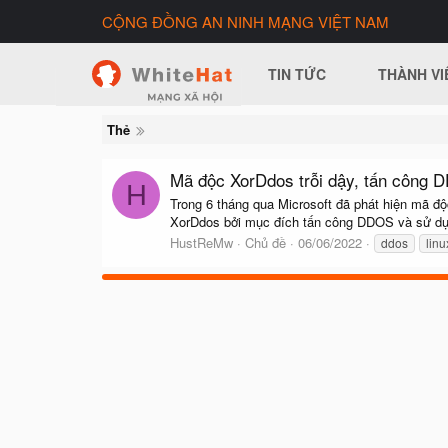
CỘNG ĐỒNG AN NINH MẠNG VIỆT NAM
TIN TỨC
THÀNH VI
Thẻ
Mã độc XorDdos trỗi dậy, tấn công D
H
Trong 6 tháng qua Microsoft đã phát hiện mã 
XorDdos bởi mục đích tấn công DDOS và sử dụn
HustReMw
Chủ đề
06/06/2022
ddos
linu