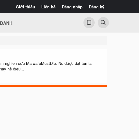
Giới thiệu
Liên hệ
Đăng nhập
Đăng ký
 DANH
óm nghiên cứu MalwareMustDie. Nó được đặt tên là
ạy hệ điều...