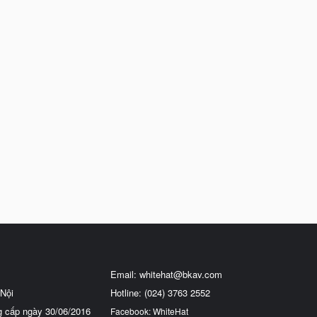
Email:
whitehat@bkav.com
Nội
Hotline: (024) 3763 2552
g cấp ngày 30/06/2016
Facebook: WhiteHat