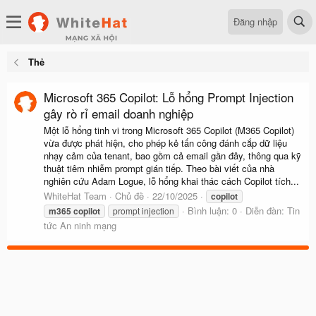
Đăng nhập
Thẻ
Microsoft 365 Copilot: Lỗ hổng Prompt Injection
gây rò rỉ email doanh nghiệp
Một lỗ hổng tinh vi trong Microsoft 365 Copilot (M365 Copilot)
vừa được phát hiện, cho phép kẻ tấn công đánh cắp dữ liệu
nhạy cảm của tenant, bao gồm cả email gần đây, thông qua kỹ
thuật tiêm nhiễm prompt gián tiếp. Theo bài viết của nhà
nghiên cứu Adam Logue, lỗ hổng khai thác cách Copilot tích...
WhiteHat Team
Chủ đề
22/10/2025
copilot
Bình luận: 0
Diễn đàn:
Tin
m365
copilot
prompt injection
tức An ninh mạng