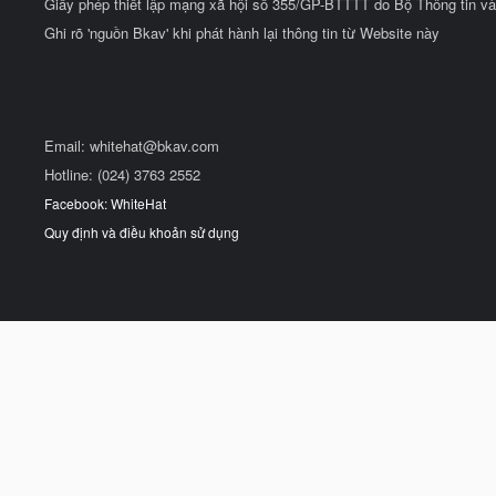
Giấy phép thiết lập mạng xã hội số 355/GP-BTTTT do Bộ Thông tin và
Ghi rõ 'nguồn Bkav' khi phát hành lại thông tin từ Website này
Email:
whitehat@bkav.com
Hotline: (024) 3763 2552
Facebook: WhiteHat
Quy định và điều khoản sử dụng