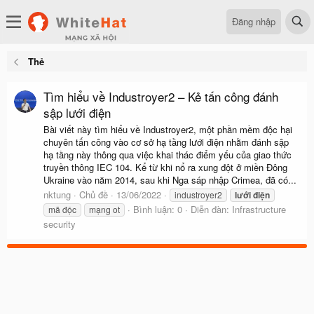
Đăng nhập
Thẻ
Tìm hiểu về Industroyer2 – Kẻ tấn công đánh
sập lưới điện
Bài viết này tìm hiểu về Industroyer2, một phần mềm độc hại
chuyên tấn công vào cơ sở hạ tầng lưới điện nhằm đánh sập
hạ tầng này thông qua việc khai thác điểm yếu của giao thức
truyền thông IEC 104. Kể từ khi nổ ra xung đột ở miền Đông
Ukraine vào năm 2014, sau khi Nga sáp nhập Crimea, đã có...
nktung
Chủ đề
13/06/2022
industroyer2
lưới
điện
Bình luận: 0
Diễn đàn:
Infrastructure
mã độc
mạng ot
security