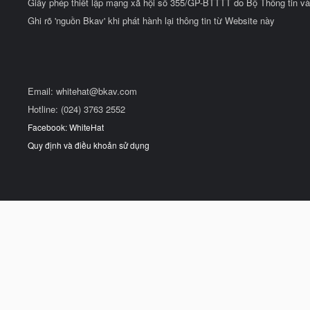
Giấy phép thiết lập mạng xã hội số 355/GP-BTTTT do Bộ Thông tin và
Ghi rõ 'nguồn Bkav' khi phát hành lại thông tin từ Website này
Email:
whitehat@bkav.com
Hotline: (024) 3763 2552
Facebook: WhiteHat
Quy định và điều khoản sử dụng