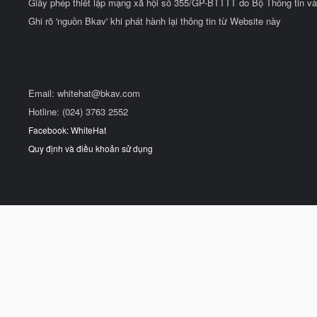
Giấy phép thiết lập mạng xã hội số 355/GP-BTTTT do Bộ Thông tin và
Ghi rõ 'nguồn Bkav' khi phát hành lại thông tin từ Website này
Email:
whitehat@bkav.com
Hotline: (024) 3763 2552
Facebook: WhiteHat
Quy định và điều khoản sử dụng