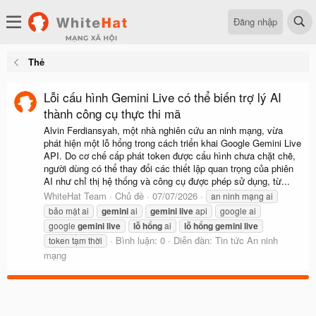
Đăng nhập
Thẻ
Lỗi cấu hình Gemini Live có thể biến trợ lý AI
thành công cụ thực thi mã
Alvin Ferdiansyah, một nhà nghiên cứu an ninh mạng, vừa
phát hiện một lỗ hổng trong cách triển khai Google Gemini Live
API. Do cơ chế cấp phát token được cấu hình chưa chặt chẽ,
người dùng có thể thay đổi các thiết lập quan trọng của phiên
AI như chỉ thị hệ thống và công cụ được phép sử dụng, từ...
WhiteHat Team
Chủ đề
07/07/2026
an ninh mạng ai
bảo mật ai
gemini
ai
gemini
live
api
google ai
google
gemini
live
lỗ
hổng
ai
lỗ
hổng
gemini
live
Bình luận: 0
Diễn đàn:
Tin tức An ninh
token tạm thời
mạng