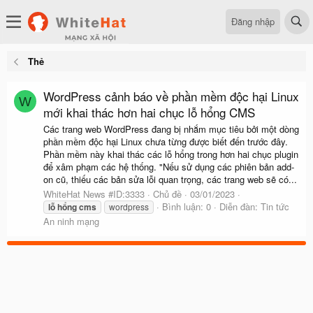
Đăng nhập
Thẻ
WordPress cảnh báo về phần mềm độc hại Linux
W
mới khai thác hơn hai chục lỗ hổng CMS
Các trang web WordPress đang bị nhắm mục tiêu bởi một dòng
phần mềm độc hại Linux chưa từng được biết đến trước đây.
Phần mềm này khai thác các lỗ hổng trong hơn hai chục plugin
để xâm phạm các hệ thống. "Nếu sử dụng các phiên bản add-
on cũ, thiếu các bản sửa lỗi quan trọng, các trang web sẽ có...
WhiteHat News #ID:3333
Chủ đề
03/01/2023
Bình luận: 0
Diễn đàn:
Tin tức
lỗ
hổng
cms
wordpress
An ninh mạng