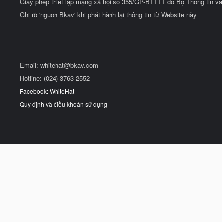
Giấy phép thiết lập mạng xã hội số 355/GP-BTTTT do Bộ Thông tin và
Ghi rõ 'nguồn Bkav' khi phát hành lại thông tin từ Website này
Email:
whitehat@bkav.com
Hotline: (024) 3763 2552
Facebook: WhiteHat
Quy định và điều khoản sử dụng