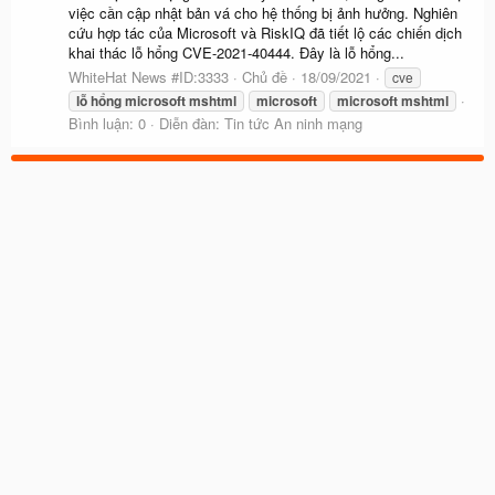
việc cần cập nhật bản vá cho hệ thống bị ảnh hưởng. Nghiên
cứu hợp tác của Microsoft và RiskIQ đã tiết lộ các chiến dịch
khai thác lỗ hổng CVE-2021-40444. Đây là lỗ hổng...
WhiteHat News #ID:3333
Chủ đề
18/09/2021
cve
lỗ
hổng
microsoft
mshtml
microsoft
microsoft
mshtml
Bình luận: 0
Diễn đàn:
Tin tức An ninh mạng