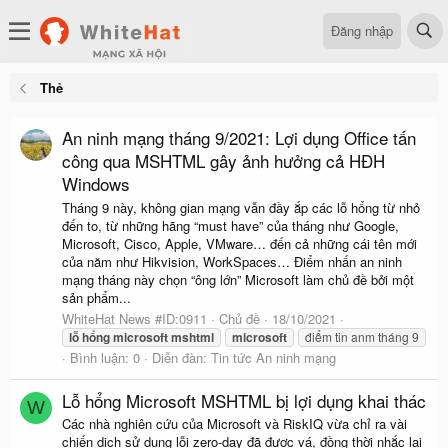
Đăng nhập
Thẻ
An ninh mạng tháng 9/2021: Lợi dụng Office tấn
công qua MSHTML gây ảnh hưởng cả HĐH
Windows
Tháng 9 này, không gian mạng vẫn đầy ắp các lỗ hổng từ nhỏ
đến to, từ những hãng “must have” của tháng như Google,
Microsoft, Cisco, Apple, VMware… đến cả những cái tên mới
của năm như Hikvision, WorkSpaces… Điểm nhấn an ninh
mạng tháng này chọn “ông lớn” Microsoft làm chủ đề bởi một
sản phẩm...
WhiteHat News #ID:0911
Chủ đề
18/10/2021
lỗ
hổng
microsoft
mshtml
microsoft
điểm tin anm tháng 9
Bình luận: 0
Diễn đàn:
Tin tức An ninh mạng
Lỗ hổng Microsoft MSHTML bị lợi dụng khai thác
W
Các nhà nghiên cứu của Microsoft và RiskIQ vừa chỉ ra vài
chiến dịch sử dụng lỗi zero-day đã được vá, đồng thời nhắc lại