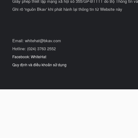
Giấy phép thiết lập mạng xã hội số 355/GP-BTTTT do Bộ Thông tin và
Ghi rõ 'nguồn Bkav' khi phát hành lại thông tin từ Website này
Email:
whitehat@bkav.com
Hotline: (024) 3763 2552
Facebook: WhiteHat
Quy định và điều khoản sử dụng