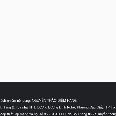
trách nhiệm nội dung: NGUYỄN THẢO DIỄM HẰNG
hỉ: Tầng 2, Tòa nhà HH1, Đường Dương Đình Nghệ, Phường Cầu Giấy, TP Hà 
phép thiết lập mạng xã hội số 355/GP-BTTTT do Bộ Thông tin và Truyền thôn