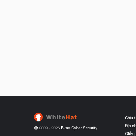
Chịu 
Địa c
@ 2009 -
2026
Bkav Cyber Security
Giấy 