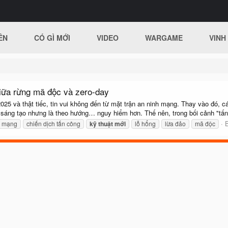
ÊN
CÓ GÌ MỚI
VIDEO
WARGAME
VINH
giữa rừng mã độc và zero-day
5 và thật tiếc, tin vui không đến từ mặt trận an ninh mạng. Thay vào đó, cá
áng tạo nhưng là theo hướng… nguy hiểm hơn. Thế nên, trong bối cảnh "tấn.
B
h mạng
chiến dịch tấn công
kỹ
thuật
mới
lỗ hổng
lừa đảo
mã độc