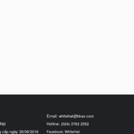
Email:
whitehat@bkav.com
Nội
Hotline: (024) 3763 2552
g cấp ngày 30/06/2016
Facebook: WhiteHat