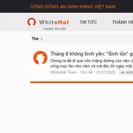
CỘNG ĐỒNG AN NINH MẠNG VIỆT NAM
TIN TỨC
THÀNH VI
Thẻ
Tháng 6 không bình yên: "Sinh tồn" 
Chúng ta đã đi qua nửa chặng đường của năm 202
công mọc lên như nấm và mã độc thì ngày một s
WhiteHat Team
Chủ đề
31/07/2025
an nin