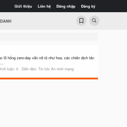
Giới thiệu
Liên hệ
Đăng nhập
Đăng ký
 DANH
c lỗ hổng zero-day vẫn nở rộ như hoa, các chiến dịch tấn
..
ình luận: 0
Diễn đàn:
Tin tức An ninh mạng