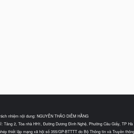
trách nhiệm nội dung: NGUYỄN THẢO DIỄM HẰNG
hỉ: Tầng 2, Tòa nhà HH1, Đường Dương Đình Nghệ, Phường Cầu Giấy, TP Hà 
phép thiết lập mạng xã hội số 355/GP-BTTTT do Bộ Thông tin và Truyền thôn