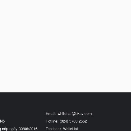
Email:
whitehat@bkav.com
Nội
Hotline: (024) 3763 2552
g cấp ngày 30/06/2016
Facebook: WhiteHat