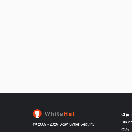
Chịu 
Địa c
@ 2009 -
2026
Bkav Cyber Security
Giấy 