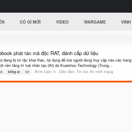
ÊN
CÓ GÌ MỚI
VIDEO
WARGAME
VINH
ebook phát tán mã độc RAT, đánh cắp dữ liệu
ợ đang bị tin tặc khai thác, lợi dụng để lừa người dùng truy cập vào các tra
t nền tảng trí tuệ nhân tạo (AI) do Kuaishou Technology (Trung...
Bình luận: 0
Diễn đàn:
Tin tức An ninh mạng
ok
kling
ai
rat