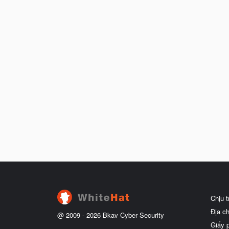
Chịu 
Địa c
@ 2009 -
2026
Bkav Cyber Security
Giấy 