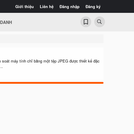
Giới thiệu
Liên hệ
Đăng nhập
Đăng ký
 DANH
m soát máy tính chỉ bằng một tệp JPEG được thiết kế đặc
..