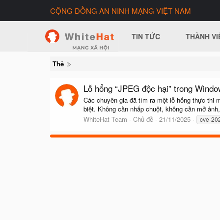
CỘNG ĐỒNG AN NINH MẠNG VIỆT NAM
TIN TỨC
THÀNH VI
Thẻ
Lỗ hổng “JPEG độc hại” trong Windo
Các chuyên gia đã tìm ra một lỗ hổng thực thi
biệt. Không cần nhấp chuột, không cần mở ảnh,
WhiteHat Team
Chủ đề
21/11/2025
cve-20