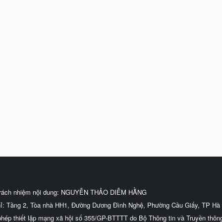
trách nhiệm nội dung: NGUYỄN THẢO DIỄM HẰNG
hỉ: Tầng 2, Tòa nhà HH1, Đường Dương Đình Nghệ, Phường Cầu Giấy, TP Hà 
phép thiết lập mạng xã hội số 355/GP-BTTTT do Bộ Thông tin và Truyền thôn