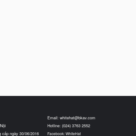
Email:
whitehat@bkav.com
Nội
Hotline: (024) 3763 2552
g cấp ngày 30/06/2016
Facebook: WhiteHat