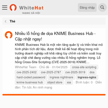
Đăng nhập
Thẻ
Nhiều lỗ hổng đe dọa KNIME Business Hub -
Cập nhật ngay!
KNIME Business Hub là một nền tảng quản lý và triển khai mô
hình phân tích dữ liệu, được thiết kế để hoạt động trong môi
trường doanh nghiệp với khả năng tùy chỉnh và kiểm soát truy
cập chặt chẽ đang vướng vào nhiều lỗ hổng nghiêm trọng. Lỗ
hổng Cross-Site Scripting (CVE-2025-3019) KNIME...
WhiteHat Team
Chủ đề
01/04/2025
cross-site scripting
cve-2025-2402
cve-2025-2787
cve-2025-3019
dos
hard-coded password
ingress nightmare
ingress-nginx
Bình luận: 0
Diễn
knime business hub
object store
xss
đàn:
Tin tức An ninh mạng