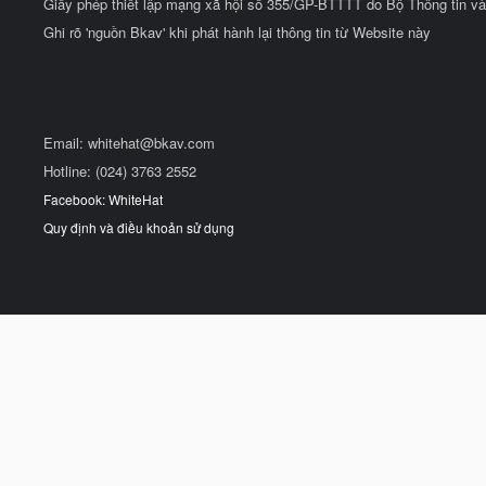
Giấy phép thiết lập mạng xã hội số 355/GP-BTTTT do Bộ Thông tin và
Ghi rõ 'nguồn Bkav' khi phát hành lại thông tin từ Website này
Email:
whitehat@bkav.com
Hotline: (024) 3763 2552
Facebook: WhiteHat
Quy định và điều khoản sử dụng