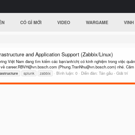
ÊN
CÓ GÌ MỚI
VIDEO
WARGAME
VINH
astructure and Application Support (Zabbix/Linux)
ering Việt Nam đang tìm kiếm các bạn/anh/chị có kinh nghiệm trong việc quản 
l về
career.RBVH@vn.bosch.com
(
Phung.TranNhu@vn.bosch.com
) nhé. Cảm 
Bình luận: 0
Diễn đàn:
Tán gẫu - Giải trí
rastructure
splunk
zabbix