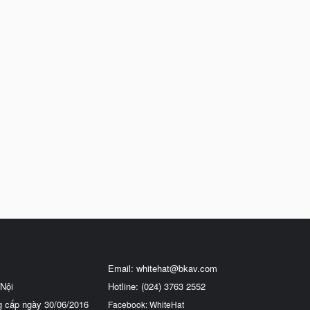
Email:
whitehat@bkav.com
Nội
Hotline: (024) 3763 2552
g cấp ngày 30/06/2016
Facebook: WhiteHat