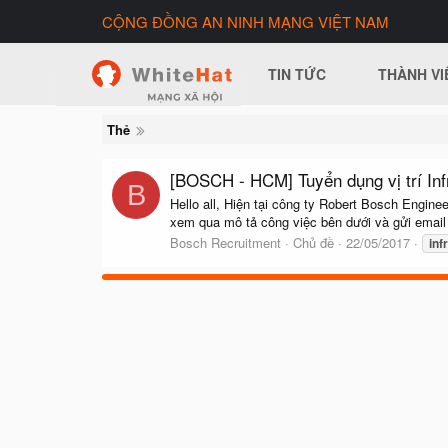
CỘNG ĐỒNG AN NINH MẠNG VIỆT NAM
TIN TỨC
THÀNH VI
Thẻ
[BOSCH - HCM] Tuyển dụng vị trí Infr
B
Hello all, Hiện tại công ty Robert Bosch Engine
xem qua mô tả công việc bên dưới và gửi emai
Bosch Recruitment
Chủ đề
22/05/2017
inf