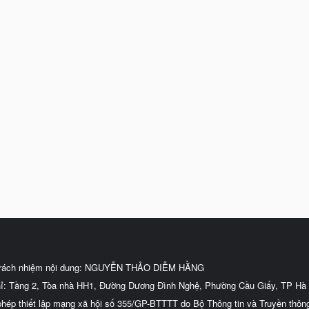
trách nhiệm nội dung: NGUYỄN THẢO DIỄM HẰNG
hỉ: Tầng 2, Tòa nhà HH1, Đường Dương Đình Nghệ, Phường Cầu Giấy, TP Hà 
phép thiết lập mạng xã hội số 355/GP-BTTTT do Bộ Thông tin và Truyền thôn