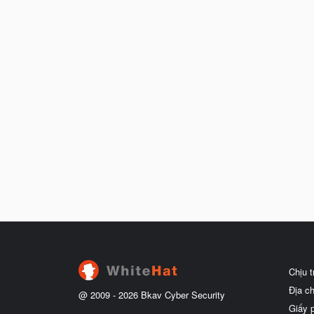
Chịu 
Địa c
@ 2009 -
2026
Bkav Cyber Security
Giấy 