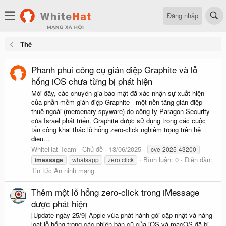
Đăng nhập
Thẻ
Phanh phui công cụ gián điệp Graphite và lỗ
hổng iOS chưa từng bị phát hiện
Mới đây, các chuyên gia bảo mật đã xác nhận sự xuất hiện
của phần mềm gián điệp Graphite - một nền tảng gián điệp
thuê ngoài (mercenary spyware) do công ty Paragon Security
của Israel phát triển. Graphite được sử dụng trong các cuộc
tấn công khai thác lỗ hổng zero-click nghiêm trọng trên hệ
điều...
WhiteHat Team
Chủ đề
13/06/2025
cve-2025-43200
Bình luận: 0
Diễn đàn:
imessage
whatsapp
zero click
Tin tức An ninh mạng
Thêm một lỗ hổng zero-click trong iMessage
được phát hiện
[Update ngày 25/9] Apple vừa phát hành gói cập nhật vá hàng
loạt lỗ hổng trong các phiên bản cũ của iOS và macOS đã bị