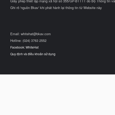
Giấy phép thiết lập mạng xã hội số 355/GP-BTTTT do Bộ Thông tin và
Ghi rõ 'nguồn Bkav' khi phát hành lại thông tin từ Website này
Email:
whitehat@bkav.com
Hotline: (024) 3763 2552
Facebook: WhiteHat
Quy định và điều khoản sử dụng