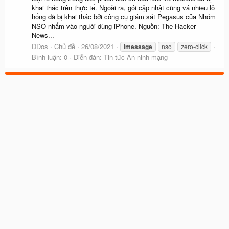
khai thác trên thực tế. Ngoài ra, gói cập nhật cũng vá nhiều lỗ
hổng đã bị khai thác bởi công cụ giám sát Pegasus của Nhóm
NSO nhắm vào người dùng iPhone. Nguồn: The Hacker
News...
DDos
Chủ đề
26/08/2021
imessage
nso
zero-click
Bình luận: 0
Diễn đàn:
Tin tức An ninh mạng