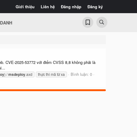
Giới thiệu
Liên hệ
Đăng nhập
Đăng ký
 DANH
web. CVE-2025-53772 với điểm CVSS 8,8 không phải là
...
Bình luận: 0
oy
) /
msdeploy
.axd
thực thi mã từ xa