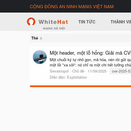
CỘNG ĐỒNG AN NINH MẠNG VIỆT NAM
TIN TỨC
THÀNH VI
Thẻ
Một header, một lỗ hổng: Giải mã C
Một chuỗi ký tự nhỏ gọn, mã hóa, nén rồi gửi
một lỗi "xa xôi": nó chỉ ra một chi tiết tưởng c
Sevastopol
Chủ đề
11/09/2025
cve-2025-5
Diễn đàn:
Exploitation