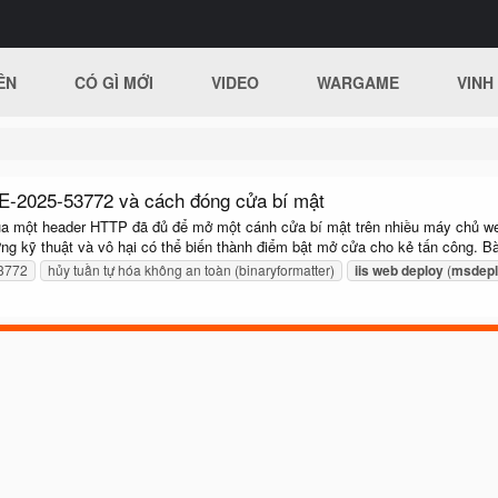
ÊN
CÓ GÌ MỚI
VIDEO
WARGAME
VINH
VE-2025-53772 và cách đóng cửa bí mật
 qua một header HTTP đã đủ để mở một cánh cửa bí mật trên nhiều máy chủ 
hừng kỹ thuật và vô hại có thể biến thành điểm bật mở cửa cho kẻ tấn công. Bài
3772
hủy tuần tự hóa không an toàn (binaryformatter)
iis
web
deploy
(
msdepl