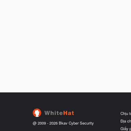
Chịu 
Địa c
@ 2009 -
2026
Bkav Cyber Security
Giấy 