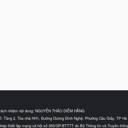
trách nhiệm nội dung: NGUYỄN THẢO DIỄM HẰNG
hỉ: Tầng 2, Tòa nhà HH1, Đường Dương Đình Nghệ, Phường Cầu Giấy, TP Hà 
phép thiết lập mạng xã hội số 355/GP-BTTTT do Bộ Thông tin và Truyền thôn