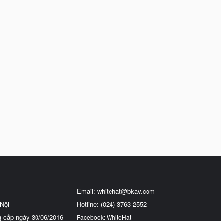
Email:
whitehat@bkav.com
Nội
Hotline: (024) 3763 2552
g cấp ngày 30/06/2016
Facebook: WhiteHat