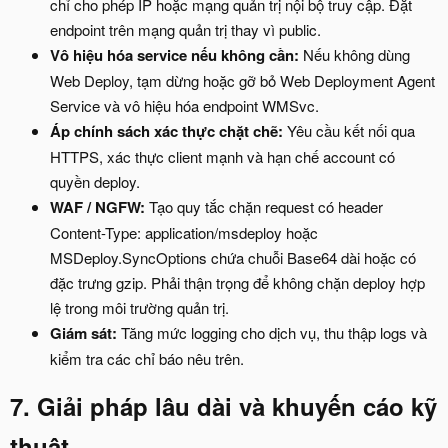
chỉ cho phép IP hoặc mạng quản trị nội bộ truy cập. Đặt
endpoint trên mạng quản trị thay vì public.
Vô hiệu hóa service nếu không cần:
Nếu không dùng
Web Deploy, tạm dừng hoặc gỡ bỏ Web Deployment Agent
Service và vô hiệu hóa endpoint WMSvc.
Áp chính sách xác thực chặt chẽ:
Yêu cầu kết nối qua
HTTPS, xác thực client mạnh và hạn chế account có
quyền deploy.
WAF / NGFW:
Tạo quy tắc chặn request có header
Content-Type: application/msdeploy hoặc
MSDeploy.SyncOptions chứa chuỗi Base64 dài hoặc có
đặc trưng gzip. Phải thận trọng để không chặn deploy hợp
lệ trong môi trường quản trị.
Giám sát:
Tăng mức logging cho dịch vụ, thu thập logs và
kiểm tra các chỉ báo nêu trên.
7. Giải pháp lâu dài và khuyến cáo kỹ
thuật​