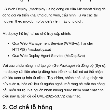
IIS Web Deploy (msdeploy) là bộ công cụ của Microsoft dùng để
đóng gói và triển khai ứng dụng web, cấu hình IIS và các tài
nguyên theo mô-đun (providers) lên máy chủ đích.
Msdeploy hỗ trợ hai cơ chế truy cập chính:
Qua Web Management Service (WMSvc), handler
HTTP(S) /msdeploy.axd
Qua Web Deploy Agent Service (MsDepSvc)
Với các chức năng như tạo gói (GetPackage) và đồng bộ (Sync),
msdeploy rất tiện cho tự động hóa triển khai bởi nó có thể nhận
dữ liệu tuần tự hóa từ client. Tuy nhiên, chính khả năng nhận và
hủy tuần tự hóa dữ liệu từ nguồn ngoài mở rộng bề mặt tấn công
nếu kiểu dữ liệu và nguồn nhận không được kiểm soát chặt chẽ,
điều này là tiền đề để CVE-2025-53772 khai thác.
2. Cơ chế lỗ hổng​