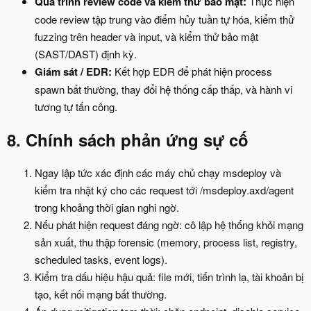
Quá trình review code và kiểm thử bảo mật:
Thực hiện
code review tập trung vào điểm hủy tuần tự hóa, kiểm thử
fuzzing trên header và input, và kiểm thử bảo mật
(SAST/DAST) định kỳ.
Giám sát / EDR:
Kết hợp EDR để phát hiện process
spawn bất thường, thay đổi hệ thống cấp thấp, và hành vi
tương tự tấn công.
8. Chính sách phản ứng sự cố​
Ngay lập tức xác định các máy chủ chạy msdeploy và
kiểm tra nhật ký cho các request tới /msdeploy.axd/agent
trong khoảng thời gian nghi ngờ.
Nếu phát hiện request đáng ngờ: cô lập hệ thống khỏi mạng
sản xuất, thu thập forensic (memory, process list, registry,
scheduled tasks, event logs).
Kiểm tra dấu hiệu hậu quả: file mới, tiến trình lạ, tài khoản bị
tạo, kết nối mạng bất thường.