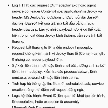
Log HTTP: các request tới /msdeploy.axd hoặc agent
service có header Content-Type: application/msdeploy và
header MSDeploy.SyncOptions chứa chuỗi dài Base64,
đặc biệt Base64 kết quả giải mã bắt đầu bằng magic
header của gzip. Lưu ý: nhiều payload hợp lệ có thể xuất
hiện trong hoạt động deploy bình thường, cần so sánh bất
thường.
Request bất thường từ IP lạ đến endpoint msdeploy,
request không kèm hành vi deploy thực tế (Content-Length:
0 nhưng có header payload lớn).
Sự kiện tiến trình mới hoặc lệnh shell bất thường sinh ra bởi
tiến trình msdeploy, kiểm tra các process spawn, lệnh
cmd.exe, powershell hoặc tiến trình con lạ.
Tích hợp hệ thống tập tin: file mới, scheduled task, service
creation trùng thời điểm với request đáng ngờ.
Logs hệ điều hành: Event ID liên quan tới khởi tạo tiến trình,
lỗi deserialize, hoặc exception từ assembly
Microsoft.Web.Deployment.