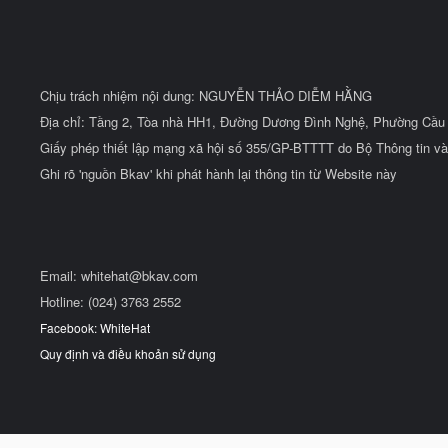
Chịu trách nhiệm nội dung: NGUYỄN THẢO DIỄM HẰNG
Địa chỉ: Tầng 2, Tòa nhà HH1, Đường Dương Đình Nghệ, Phường Cầu 
Giấy phép thiết lập mạng xã hội số 355/GP-BTTTT do Bộ Thông tin và
Ghi rõ 'nguồn Bkav' khi phát hành lại thông tin từ Website này
Email:
whitehat@bkav.com
Hotline: (024) 3763 2552
Facebook: WhiteHat
Quy định và điều khoản sử dụng