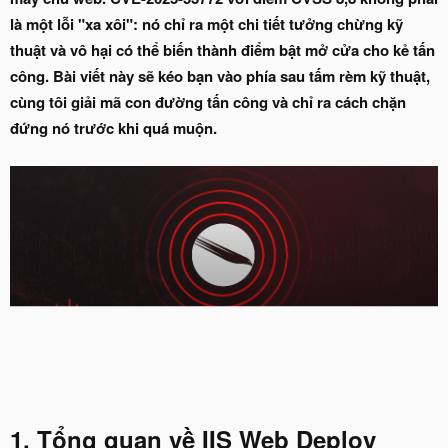
là một lỗi "xa xôi": nó chỉ ra một chi tiết tưởng chừng kỹ
thuật và vô hại có thể biến thành điểm bật mở cửa cho kẻ tấn
công. Bài viết này sẽ kéo bạn vào phía sau tấm rèm kỹ thuật,
cùng tôi giải mã con đường tấn công và chỉ ra cách chặn
đứng nó trước khi quá muộn.
1. Tổng quan về IIS Web Deploy​