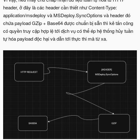
header, ở đây là các header cần thiết như Content-Type:
application/msdeploy và MSDeploy.SyncOptions và header đó
chứa payload GZip + Base64 được chuẩn bị sẵn thì kẻ tấn công
có quyền truy cập hợp lệ tới dịch vụ có thể ép hệ thống hủy tuần
tự hóa payload độc hại và dẫn tới thực thi mã từ xa.