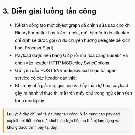
3. Diễn giải luồng tấn công​
Kẻ tấn công tạo một object graph đã chỉnh sửa sao cho khi
BinaryFormatter hủy tuần tự hóa, một hàm/mã do attacker
chỉ định sẽ được gọi (ví dụ chuyển hướng delegate để kích
hoạt Process.Start)
Payload được nén bằng GZip rồi mã hóa bằng Base64 và
chèn vào header HTTP MSDeploy.SyncOptions
Gửi yêu cầu POST tới /msdeploy.axd hoặc tới agent
service có các header cần thiết
Khi máy chủ giải mã, giải nén và hủy tuần tự hóa, payload
gây ra hành vi thực thi mã trên máy chủ trong ngữ cảnh tiến
trình msdeploy
Lưu ý: ở đây chỉ mô tả ý tưởng tấn công. Việc cung cấp payload
exploit chi tiết hoặc mã khai thác trực tiếp có thể bị lạm dụng và
không được trình bày tại đây.