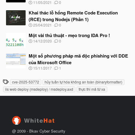
N
11/05/2021
0
ắ
g
t
à
Khai thác lỗ hổng Remote Code Execution
đ
y
ầ
(RCE) trong Nodejs (Phần 1)
b
u
N
25/04/2021
0
ắ
g
t
à
Một vài thủ thuật - mẹo trong IDA Pro !
đ
y
ầ
N
14/12/2020
0
b
u
g
ắ
à
t
Một số phương pháp mã độc phishing với DDE
y
đ
b
của Microsoft Office
ầ
ắ
N
u
15/11/2017
1
t
g
đ
à
ầ
T
cve-2025-53772
hủy tuần tự hóa không an toàn (binaryformatter)
y
u
h
b
iis web deploy (msdeploy) / msdeploy.axd
thực thi mã từ xa
ắ
ẻ
t
đ
ầ
u
@ 2009 -
Bkav Cyber Security