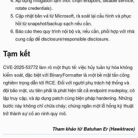
Áp dụng mitigation tạm thời: chặn endpoint, disable service,
rotate credentials).
Cập nhật bản vá từ Microsoft, rà soát lại cấu hình và phục
hồi từ snapshot/backup sạch nếu cần.
Báo cáo theo quy trình nội bộ và, nếu cần, phối hợp với nhà
cung cấp để disclosure/responsible disclosure.
Tạm kết​
CVE-2025-53772 làm rõ một thực tế: việc hủy tuần tự hóa không
kiểm soát, đặc biệt với BinaryFormatter là một bề mặt tấn công
nghiêm trọng dẫn tới RCE. Đối với người phụ trách hệ thống và
đội bảo mật, ưu tiên phải là phát hiện tất cả endpoint msdeploy, cô
lập truy cập, và áp dụng patch cùng biện pháp hardening. Những
bước này không chỉ chữa cháy; chúng ngăn một lỗ hổng kỹ thuật
trở thành sự cố an ninh quy mô.
Tham khảo từ Batuhan Er (Hawktrace)