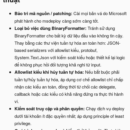
Bảo trì mã nguồn / patching:
Cài mọi bản vá do Microsoft
phát hành cho msdeploy càng sớm càng tốt.
Loại bỏ việc dùng BinaryFormatter:
Tránh sử dụng
BinaryFormatter cho bất kỳ dữ liệu đầu vào không tin cậy.
Thay bằng các thư viện tuần tự hóa an toàn hơn: JSON-
based serializers với allowlist kiểu, protobuf,
System.Text.Json với kiểm soát kiểu hoặc thiết kế lại logic
để không phục hồi đối tượng khả nghi từ input.
Allowlist kiểu khi hủy tuần tự hóa:
Nếu bắt buộc phải
tuần tự/hủy tuần tự hóa, áp dụng cơ chế allowlist chỉ chấp
nhận các kiểu an toàn, đồng thời từ chối các delegate,
callback hoặc các kiểu có khả năng đứng ra thực thi hành
vi.
Kiểm soát truy cập và phân quyền:
Chạy dịch vụ deploy
dưới tài khoản ít đặc quyền nhất; áp dụng principle of least
privilege.