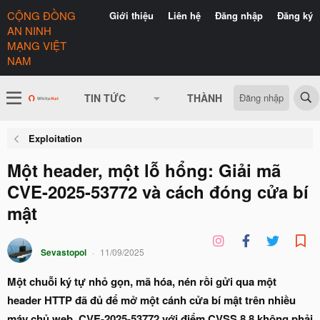
CỘNG ĐỒNG
Giới thiệu
Liên hệ
Đăng nhập
Đăng ký
AN NINH
MẠNG VIỆT
NAM
Đăng nhập
TIN TỨC
THÀNH VIÊN
CÓ GÌ 
Exploitation
Một header, một lỗ hổng: Giải mã
CVE-2025-53772 và cách đóng cửa bí
mật
Sevastopol
11/09/2025
Một chuỗi ký tự nhỏ gọn, mã hóa, nén rồi gửi qua một
header HTTP đã đủ để mở một cánh cửa bí mật trên nhiều
máy chủ web. CVE-2025-53772 với điểm CVSS 8,8 không phải