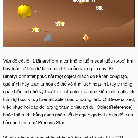
Vấn đề cốt lõi là BinaryFormatter không kiểm soát kiểu (type) khi
hủy tuần tự hóa dữ liệu nhận từ nguồn không tin cậy. Khi
BinaryFormatter phục hồi một object graph do kẻ tấn công tạo,
quá trình hủy tuần tự hóa có thể vô tình kích hoạt mã tùy ý thông
qua nhiều cơ chế kỹ thuật: constructor của các kiểu, các callback
tuần tự hóa, ví dụ ISerializable hoặc phương thức OnDeserialized,
việc phục hồi các đối tượng tham chiếu (ví dụ IObjectReference)
hoặc thậm chí bằng cách ghép nối delegate/gadget chain để triệu
hồi các hàm như Process.Start.
Vì vậy, nếu máy chủ chấp nhận dữ liệu tuần tự hóa từ HTTP