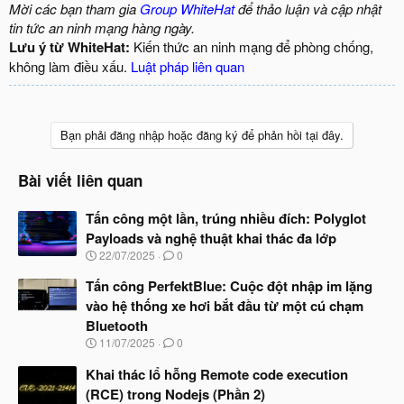
Mời các bạn tham gia
Group WhiteHat
để thảo luận và cập nhật
tin tức an ninh mạng hàng ngày.
Lưu ý từ WhiteHat:
Kiến thức an ninh mạng để phòng chống,
không làm điều xấu.
Luật pháp liên quan
Bạn phải đăng nhập hoặc đăng ký để phản hồi tại đây.
Bài viết liên quan
Tấn công một lần, trúng nhiều đích: Polyglot
Payloads và nghệ thuật khai thác đa lớp
N
22/07/2025
0
g
à
Tấn công PerfektBlue: Cuộc đột nhập im lặng
y
vào hệ thống xe hơi bắt đầu từ một cú chạm
b
Bluetooth
ắ
t
N
11/07/2025
0
đ
g
ầ
à
Khai thác lổ hỗng Remote code execution
u
y
(RCE) trong Nodejs (Phần 2)
b