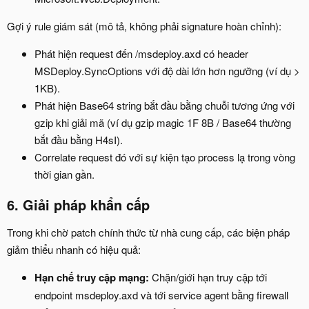
Gợi ý rule giám sát (mô tả, không phải signature hoàn chỉnh):
Phát hiện request đến /msdeploy.axd có header
MSDeploy.SyncOptions với độ dài lớn hơn ngưỡng (ví dụ >
1KB).
Phát hiện Base64 string bắt đầu bằng chuỗi tương ứng với
gzip khi giải mã (ví dụ gzip magic 1F 8B / Base64 thường
bắt đầu bằng H4sI).
Correlate request đó với sự kiện tạo process lạ trong vòng
thời gian gần.
6. Giải pháp khẩn cấp​
Trong khi chờ patch chính thức từ nhà cung cấp, các biện pháp
giảm thiểu nhanh có hiệu quả:
Hạn chế truy cập mạng:
Chặn/giới hạn truy cập tới
endpoint msdeploy.axd và tới service agent bằng firewall