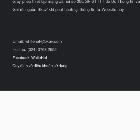
Giấy phép thiết lập mạng xã hội số 355/GP-BTTTT do Bộ Thông tin và
Ghi rõ 'nguồn Bkav' khi phát hành lại thông tin từ Website này
Email:
whitehat@bkav.com
Hotline: (024) 3763 2552
Facebook: WhiteHat
Quy định và điều khoản sử dụng