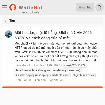
Đăng nhập
Thẻ
Một header, một lỗ hổng: Giải mã CVE-2025-
53772 và cách đóng cửa bí mật
Một chuỗi ký tự nhỏ gọn, mã hóa, nén rồi gửi qua một header
HTTP đã đủ để mở một cánh cửa bí mật trên nhiều máy chủ
web. CVE-2025-53772 với điểm CVSS 8,8 không phải là một
lỗi "xa xôi": nó chỉ ra một chi tiết tưởng chừng kỹ thuật và vô
hại có thể biến thành điểm bật mở cửa cho kẻ tấn công. Bài...
Sevastopol
Chủ đề
11/09/2025
cve-2025-53772
hủy
tuần
tự
hóa
không
an
toàn
(
binaryformatter
)
iis web deploy (msdeploy) / msdeploy.axd
thực thi mã từ xa
Bình luận: 0
Diễn đàn:
Exploitation