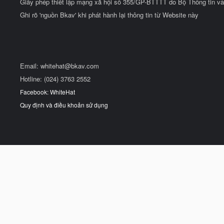
Giấy phép thiết lập mạng xã hội số 355/GP-BTTTT do Bộ Thông tin và
Ghi rõ 'nguồn Bkav' khi phát hành lại thông tin từ Website này
Email:
whitehat@bkav.com
Hotline: (024) 3763 2552
Facebook: WhiteHat
Quy định và điều khoản sử dụng