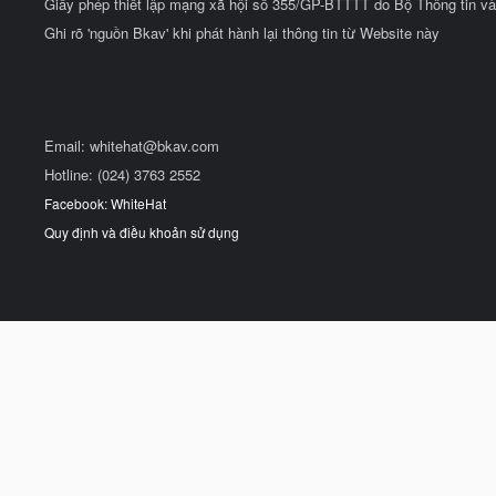
Giấy phép thiết lập mạng xã hội số 355/GP-BTTTT do Bộ Thông tin và
Ghi rõ 'nguồn Bkav' khi phát hành lại thông tin từ Website này
Email:
whitehat@bkav.com
Hotline: (024) 3763 2552
Facebook: WhiteHat
Quy định và điều khoản sử dụng