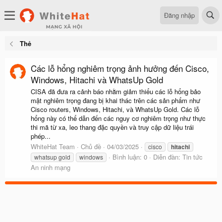
Đăng nhập
Thẻ
Các lỗ hổng nghiêm trọng ảnh hưởng đến Cisco,
Windows, Hitachi và WhatsUp Gold
CISA đã đưa ra cảnh báo nhằm giảm thiểu các lỗ hổng bảo
mật nghiêm trọng đang bị khai thác trên các sản phẩm như
Cisco routers, Windows, Hitachi, và WhatsUp Gold. Các lỗ
hổng này có thể dẫn đến các nguy cơ nghiêm trọng như thực
thi mã từ xa, leo thang đặc quyền và truy cập dữ liệu trái
phép...
WhiteHat Team
Chủ đề
04/03/2025
cisco
hitachi
Bình luận: 0
Diễn đàn:
Tin tức
whatsup gold
windows
An ninh mạng