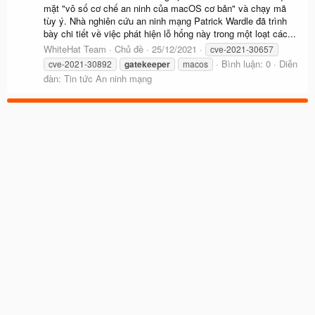
mặt "vô số cơ chế an ninh của macOS cơ bản" và chạy mã
tùy ý. Nhà nghiên cứu an ninh mạng Patrick Wardle đã trình
bày chi tiết về việc phát hiện lỗ hổng này trong một loạt các...
WhiteHat Team
Chủ đề
25/12/2021
cve-2021-30657
Bình luận: 0
Diễn
cve-2021-30892
gatekeeper
macos
đàn:
Tin tức An ninh mạng