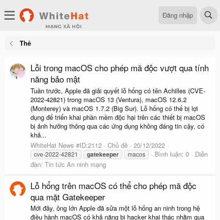
Đăng nhập
Thẻ
Lỗi trong macOS cho phép mã độc vượt qua tính
năng bảo mật
Tuần trước, Apple đã giải quyết lỗ hổng có tên Achilles (CVE-
2022-42821) trong macOS 13 (Ventura), macOS 12.6.2
(Monterey) và macOS 1.7.2 (Big Sur). Lỗ hổng có thể bị lợi
dụng để triển khai phần mềm độc hại trên các thiết bị macOS
bị ảnh hưởng thông qua các ứng dụng không đáng tin cậy, có
khả...
WhiteHat News #ID:2112
Chủ đề
20/12/2022
Bình luận: 0
Diễn
cve-2022-42821
gatekeeper
macos
đàn:
Tin tức An ninh mạng
Lỗ hổng trên macOS có thể cho phép mã độc
qua mặt Gatekeeper
Mới đây, ông lớn Apple đã sửa một lỗ hổng an ninh trong hệ
điều hành macOS có khả năng bị hacker khai thác nhằm qua