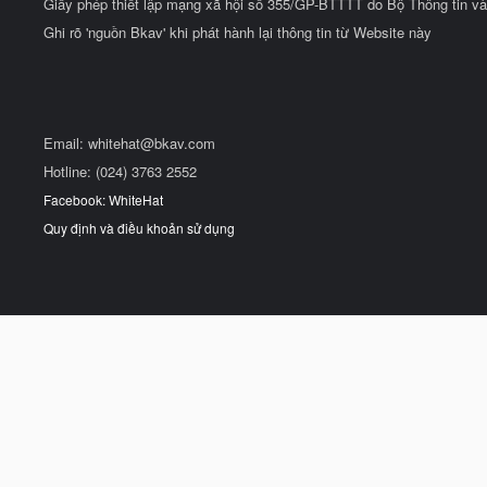
Giấy phép thiết lập mạng xã hội số 355/GP-BTTTT do Bộ Thông tin và
Ghi rõ 'nguồn Bkav' khi phát hành lại thông tin từ Website này
Email:
whitehat@bkav.com
Hotline: (024) 3763 2552
Facebook: WhiteHat
Quy định và điều khoản sử dụng