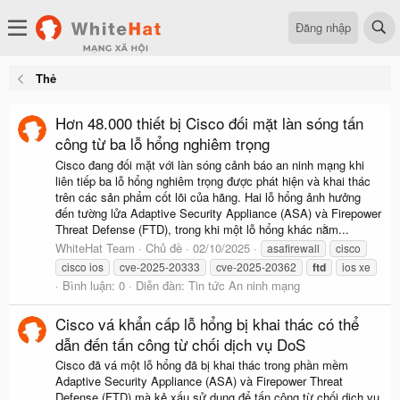
Đăng nhập
Thẻ
Hơn 48.000 thiết bị Cisco đối mặt làn sóng tấn
công từ ba lỗ hổng nghiêm trọng
Cisco đang đối mặt với làn sóng cảnh báo an ninh mạng khi
liên tiếp ba lỗ hổng nghiêm trọng được phát hiện và khai thác
trên các sản phẩm cốt lõi của hãng. Hai lỗ hổng ảnh hưởng
đến tường lửa Adaptive Security Appliance (ASA) và Firepower
Threat Defense (FTD), trong khi một lỗ hổng khác nằm...
WhiteHat Team
Chủ đề
02/10/2025
asafirewall
cisco
cisco ios
cve-2025-20333
cve-2025-20362
ftd
ios xe
Bình luận: 0
Diễn đàn:
Tin tức An ninh mạng
Cisco vá khẩn cấp lỗ hổng bị khai thác có thể
dẫn đến tấn công từ chối dịch vụ DoS
Cisco đã vá một lỗ hổng đã bị khai thác trong phần mềm
Adaptive Security Appliance (ASA) và Firepower Threat
Defense (FTD) mà kẻ xấu sử dụng để tấn công từ chối dịch vụ