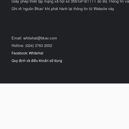
Giấy phép thiết lập mạng xã hội số 355/GP-BTTTT do Bộ Thông tin và
Ghi rõ 'nguồn Bkav' khi phát hành lại thông tin từ Website này
Email:
whitehat@bkav.com
Hotline: (024) 3763 2552
Facebook: WhiteHat
Quy định và điều khoản sử dụng