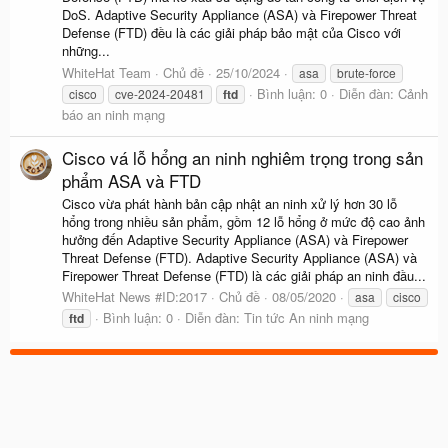
DoS. Adaptive Security Appliance (ASA) và Firepower Threat
Defense (FTD) đều là các giải pháp bảo mật của Cisco với
những...
WhiteHat Team
Chủ đề
25/10/2024
asa
brute-force
Bình luận: 0
Diễn đàn:
Cảnh
cisco
cve-2024-20481
ftd
báo an ninh mạng
Cisco vá lỗ hổng an ninh nghiêm trọng trong sản
phẩm ASA và FTD
Cisco vừa phát hành bản cập nhật an ninh xử lý hơn 30 lỗ
hổng trong nhiều sản phẩm, gồm 12 lỗ hổng ở mức độ cao ảnh
hưởng đến Adaptive Security Appliance (ASA) và Firepower
Threat Defense (FTD). Adaptive Security Appliance (ASA) và
Firepower Threat Defense (FTD) là các giải pháp an ninh đầu...
WhiteHat News #ID:2017
Chủ đề
08/05/2020
asa
cisco
Bình luận: 0
Diễn đàn:
Tin tức An ninh mạng
ftd