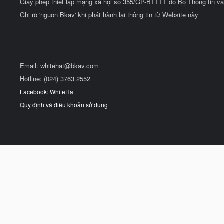
Giấy phép thiết lập mạng xã hội số 355/GP-BTTTT do Bộ Thông tin và
Ghi rõ 'nguồn Bkav' khi phát hành lại thông tin từ Website này
Email:
whitehat@bkav.com
Hotline: (024) 3763 2552
Facebook: WhiteHat
Quy định và điều khoản sử dụng