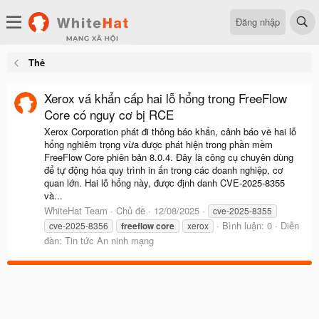
Đăng nhập
Thẻ
Xerox vá khẩn cấp hai lỗ hổng trong FreeFlow
Core có nguy cơ bị RCE
Xerox Corporation phát đi thông báo khẩn, cảnh báo về hai lỗ
hổng nghiêm trọng vừa được phát hiện trong phần mềm
FreeFlow Core phiên bản 8.0.4. Đây là công cụ chuyên dùng
để tự động hóa quy trình in ấn trong các doanh nghiệp, cơ
quan lớn. Hai lỗ hổng này, được định danh CVE-2025-8355
và...
WhiteHat Team
Chủ đề
12/08/2025
cve-2025-8355
Bình luận: 0
Diễn
cve-2025-8356
freeflow
core
xerox
đàn:
Tin tức An ninh mạng