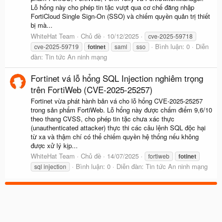
Lỗ hổng này cho phép tin tặc vượt qua cơ chế đăng nhập
FortiCloud Single Sign-On (SSO) và chiếm quyền quản trị thiết
bị mà...
WhiteHat Team
Chủ đề
10/12/2025
cve-2025-59718
Bình luận: 0
Diễn
cve-2025-59719
fotinet
saml
sso
đàn:
Tin tức An ninh mạng
Fortinet vá lỗ hổng SQL Injection nghiêm trọng
trên FortiWeb (CVE-2025-25257)
Fortinet vừa phát hành bản vá cho lỗ hổng CVE-2025-25257
trong sản phẩm FortiWeb. Lỗ hổng này được chấm điểm 9,6/10
theo thang CVSS, cho phép tin tặc chưa xác thực
(unauthenticated attacker) thực thi các câu lệnh SQL độc hại
từ xa và thậm chí có thể chiếm quyền hệ thống nếu không
được xử lý kịp...
WhiteHat Team
Chủ đề
14/07/2025
fortiweb
fotinet
Bình luận: 0
Diễn đàn:
Tin tức An ninh mạng
sql injection