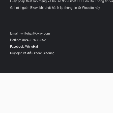
Giấy phép thiết lập mạng xã hội số 355/GP-BTTTT do Bộ Thông tin và
Ghi rõ 'nguồn Bkav' khi phát hành lại thông tin từ Website này
Email:
whitehat@bkav.com
Hotline: (024) 3763 2552
Facebook: WhiteHat
Quy định và điều khoản sử dụng