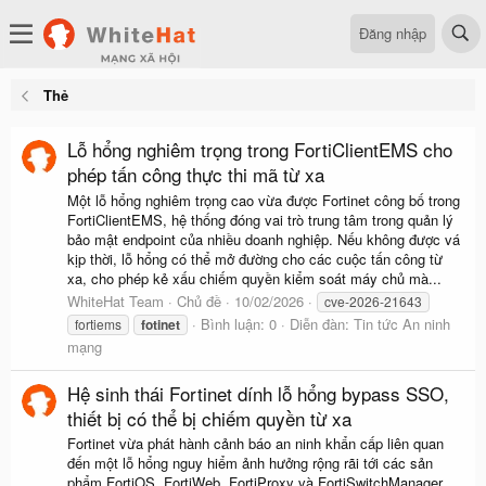
Đăng nhập
Thẻ
Lỗ hổng nghiêm trọng trong FortiClientEMS cho
phép tấn công thực thi mã từ xa
Một lỗ hổng nghiêm trọng cao vừa được Fortinet công bố trong
FortiClientEMS, hệ thống đóng vai trò trung tâm trong quản lý
bảo mật endpoint của nhiều doanh nghiệp. Nếu không được vá
kịp thời, lỗ hổng có thể mở đường cho các cuộc tấn công từ
xa, cho phép kẻ xấu chiếm quyền kiểm soát máy chủ mà...
WhiteHat Team
Chủ đề
10/02/2026
cve-2026-21643
Bình luận: 0
Diễn đàn:
Tin tức An ninh
fortiems
fotinet
mạng
Hệ sinh thái Fortinet dính lỗ hổng bypass SSO,
thiết bị có thể bị chiếm quyền từ xa
Fortinet vừa phát hành cảnh báo an ninh khẩn cấp liên quan
đến một lỗ hổng nguy hiểm ảnh hưởng rộng rãi tới các sản
phẩm FortiOS, FortiWeb, FortiProxy và FortiSwitchManager.