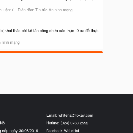
h luận: 0
Diễn đàn:
Tin tức An ninh mạng
bị khai thác bởi kẻ tấn công chưa xác thực từ xa để thực
n ninh mạng
Email:
whitehat@bkav.com
Nội
Hotline: (024) 3763 2552
g cấp ngày 30/06/2016
Facebook: WhiteHat