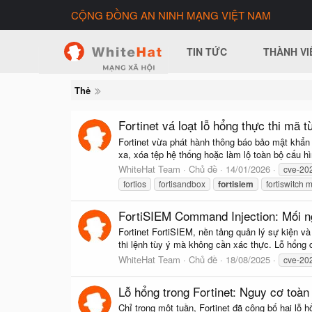
CỘNG ĐỒNG AN NINH MẠNG VIỆT NAM
TIN TỨC
THÀNH VI
Thẻ
Fortinet vá loạt lỗ hổng thực thi mã t
Fortinet vừa phát hành thông báo bảo mật khẩn 
xa, xóa tệp hệ thống hoặc làm lộ toàn bộ cấu hìn
WhiteHat Team
Chủ đề
14/01/2026
cve-20
fortios
fortisandbox
fortisiem
fortiswitch
FortiSIEM Command Injection: Mối n
Fortinet FortiSIEM, nền tảng quản lý sự kiện v
thi lệnh tùy ý mà không cần xác thực. Lỗ hổn
WhiteHat Team
Chủ đề
18/08/2025
cve-20
Lỗ hổng trong Fortinet: Nguy cơ toàn
Chỉ trong một tuần, Fortinet đã công bố hai lỗ