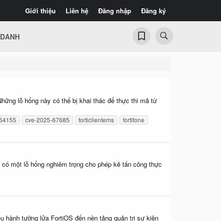
Giới thiệu
Liên hệ
Đăng nhập
Đăng ký
 DANH
ững lỗ hổng này có thể bị khai thác để thực thi mã từ
-64155
cve-2025-67685
forticlientems
fortifone
ện có một lỗ hổng nghiêm trọng cho phép kẻ tấn công thực
ều hành tường lửa FortiOS đến nền tảng quản trị sự kiện