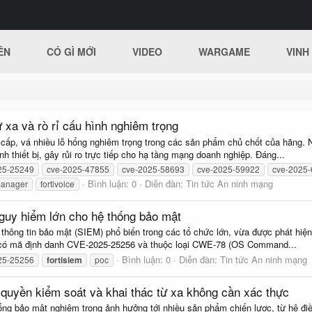
ÊN
CÓ GÌ MỚI
VIDEO
WARGAME
VINH
ừ xa và rò rỉ cấu hình nghiêm trọng
cấp, vá nhiều lỗ hổng nghiêm trọng trong các sản phẩm chủ chốt của hãng. Nh
h thiết bị, gây rủi ro trực tiếp cho hạ tầng mạng doanh nghiệp. Đáng...
25-25249
cve-2025-47855
cve-2025-58693
cve-2025-59922
cve-2025
Bình luận: 0
Diễn đàn:
Tin tức An ninh mạng
 manager
fortivoice
guy hiểm lớn cho hệ thống bảo mật
à thông tin bảo mật (SIEM) phổ biến trong các tổ chức lớn, vừa được phát hi
g có mã định danh CVE-2025-25256 và thuộc loại CWE-78 (OS Command...
Bình luận: 0
Diễn đàn:
Tin tức An ninh mạng
25-25256
fortisiem
poc
 quyền kiểm soát và khai thác từ xa không cần xác thực
 hổng bảo mật nghiêm trọng ảnh hưởng tới nhiều sản phẩm chiến lược, từ hệ đi