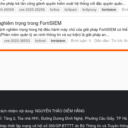
cho phép kẻ tấn công giành quyền kiểm soát hệ thống với đặc quyền quản...
Bìn
24-26009
cve-2025-25256
fortios
fortipam
fortiproxy
fortisiem
nghiêm trọng trong FortiSIEM
ệnh nghiêm trọng trong hệ điều hành máy chủ của giải pháp FortiSIEM có thể 
(Phần mềm quản lý an ninh thông tin và sự kiện) là giải pháp an...
Bình luận: 0
Diễn đàn:
Tin tức A
cve-2023-36553
fortinet
fortisiem
trách nhiệm nội dung: NGUYỄN THẢO DIỄM HẰNG
hỉ: Tầng 2, Tòa nhà HH1, Đường Dương Đình Nghệ, Phường Cầu Giấy, TP Hà 
phép thiết lập mạng xã hội số 355/GP-BTTTT do Bộ Thông tin và Truyền thôn