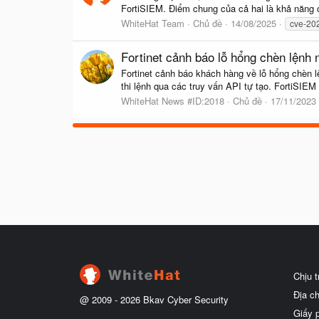
FortiSIEM. Điểm chung của cả hai là khả năng 
WhiteHat Team
Chủ đề
14/08/2025
cve-20
Fortinet cảnh báo lỗ hổng chèn lệnh 
Fortinet cảnh báo khách hàng về lỗ hổng chèn l
thi lệnh qua các truy vấn API tự tạo. FortiSIEM 
WhiteHat News #ID:2018
Chủ đề
17/11/2023
Chịu 
Địa c
@ 2009 -
2026
Bkav Cyber Security
Giấy 