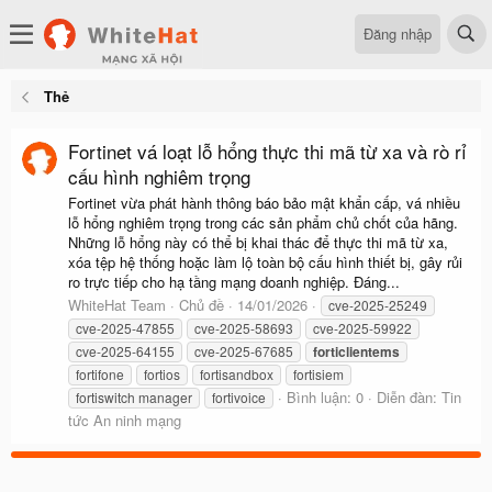
Đăng nhập
Thẻ
Fortinet vá loạt lỗ hổng thực thi mã từ xa và rò rỉ
cấu hình nghiêm trọng
Fortinet vừa phát hành thông báo bảo mật khẩn cấp, vá nhiều
lỗ hổng nghiêm trọng trong các sản phẩm chủ chốt của hãng.
Những lỗ hổng này có thể bị khai thác để thực thi mã từ xa,
xóa tệp hệ thống hoặc làm lộ toàn bộ cấu hình thiết bị, gây rủi
ro trực tiếp cho hạ tầng mạng doanh nghiệp. Đáng...
WhiteHat Team
Chủ đề
14/01/2026
cve-2025-25249
cve-2025-47855
cve-2025-58693
cve-2025-59922
cve-2025-64155
cve-2025-67685
forticlientems
fortifone
fortios
fortisandbox
fortisiem
Bình luận: 0
Diễn đàn:
Tin
fortiswitch manager
fortivoice
tức An ninh mạng