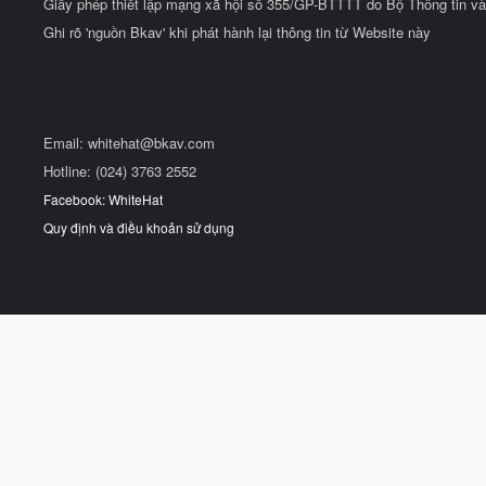
Giấy phép thiết lập mạng xã hội số 355/GP-BTTTT do Bộ Thông tin và
Ghi rõ 'nguồn Bkav' khi phát hành lại thông tin từ Website này
Email:
whitehat@bkav.com
Hotline: (024) 3763 2552
Facebook: WhiteHat
Quy định và điều khoản sử dụng