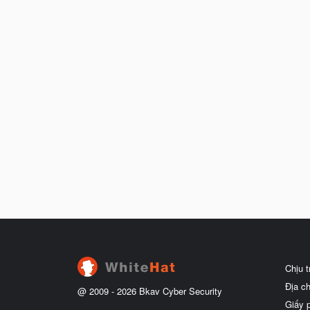
Chịu 
Địa c
@ 2009 -
2026
Bkav Cyber Security
Giấy 