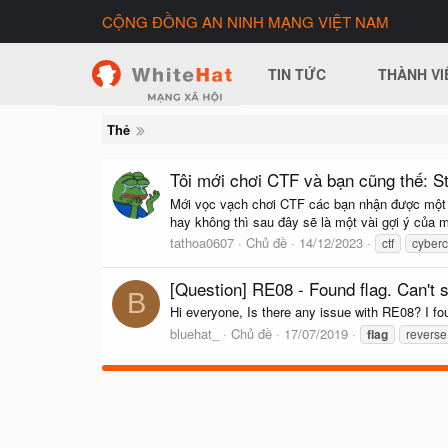
CỘNG ĐỒNG AN NINH MẠNG VIỆT NAM
TIN TỨC
THÀNH VI
Thẻ
Tôi mới chơi CTF và bạn cũng thế: 
Mới vọc vạch chơi CTF các bạn nhận được một chi
hay không thì sau đây sẽ là một vài gợi ý của 
tathoa0607
Chủ đề
14/12/2023
ctf
cyberc
[Question] RE08 - Found flag. Can't 
B
Hi everyone, Is there any issue with RE08? I fou
bluehat_
Chủ đề
17/07/2019
flag
reverse