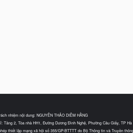
trách nhiệm nội dung: NGUYỄN THẢO DIỄM HẰNG
hỉ: Tầng 2, Tòa nhà HH1, Đường Dương Đình Nghệ, Phường Cầu Giấy, TP Hà 
phép thiết lập mạng xã hội số 355/GP-BTTTT do Bộ Thông tin và Truyền thôn