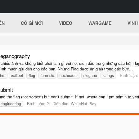
ÊN
CÓ GÌ MỚI
VIDEO
WARGAME
VINH
Steganography
ếc ảnh và không biết phải làm gì với nó, điên đầu trong những câu hỏi Flag ở
mình muốn gửi đến cho các bạn. Những Flag được ẩn giấu trong các bức...
Bình luận:
hef
exiftool
flag
forensic
hexheader
stegano
strings
submit
nd the flag (not xortext) but can't submit. If not, where can I pm admin to ver
Bình luận: 2
Diễn đàn:
WhiteHat Play
 engineering