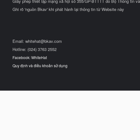
Giấy phép thiết lập mạng xã hội số 355/GP-BTTTT do Bộ Thông tin và
Ghi rõ 'nguồn Bkav' khi phát hành lại thông tin từ Website này
Email:
whitehat@bkav.com
Hotline: (024) 3763 2552
Facebook: WhiteHat
Quy định và điều khoản sử dụng