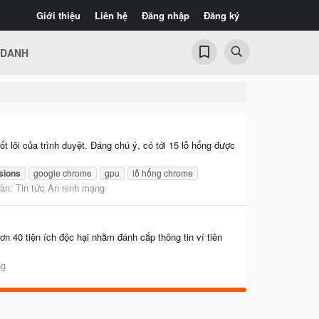
Giới thiệu
Liên hệ
Đăng nhập
Đăng ký
 DANH
 lõi của trình duyệt. Đáng chú ý, có tới 15 lỗ hổng được
sions
google chrome
gpu
lỗ hổng chrome
đàn:
Tin tức An ninh mạng
n 40 tiện ích độc hại nhằm đánh cắp thông tin ví tiền
ng