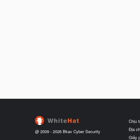
Chịu 
Địa c
@ 2009 -
2026
Bkav Cyber Security
Giấy 