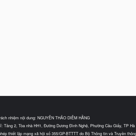
trách nhiệm nội dung: NGUYỄN THẢO DIỄM HẰNG
hỉ: Tầng 2, Tòa nhà HH1, Đường Dương Đình Nghệ, Phường Cầu Giấy, TP Hà 
phép thiết lập mạng xã hội số 355/GP-BTTTT do Bộ Thông tin và Truyền thôn