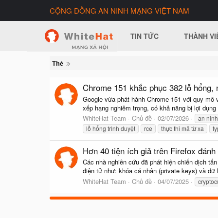
CỘNG ĐỒNG AN NINH MẠNG VIỆT NAM
TIN TỨC
THÀNH VI
Thẻ
Chrome 151 khắc phục 382 lỗ hổng, nh
Google vừa phát hành Chrome 151 với quy mô vá 
xếp hạng nghiêm trọng, có khả năng bị lợi dụng
WhiteHat Team
Chủ đề
02/07/2026
an nin
lỗ hổng trình duyệt
rce
thực thi mã từ xa
t
Hơn 40 tiện ích giả trên Firefox đánh
Các nhà nghiên cứu đã phát hiện chiến dịch tấn
điện tử như: khóa cá nhân (private keys) và dữ 
WhiteHat Team
Chủ đề
04/07/2025
cryptoc