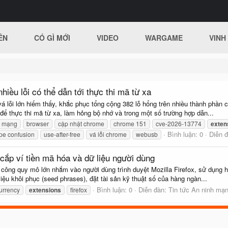
ÊN
CÓ GÌ MỚI
VIDEO
WARGAME
VINH
iều lỗi có thể dẫn tới thực thi mã từ xa
lỗi lớn hiếm thấy, khắc phục tổng cộng 382 lỗ hổng trên nhiều thành phần cốt
 để thực thi mã từ xa, làm hỏng bộ nhớ và trong một số trường hợp dẫn...
h mạng
browser
cập nhật chrome
chrome 151
cve-2026-13774
exten
Bình luận: 0
Diễn 
ype confusion
use-after-free
vá lỗi chrome
webusb
 cắp ví tiền mã hóa và dữ liệu người dùng
 công quy mô lớn nhắm vào người dùng trình duyệt Mozilla Firefox, sử dụng hơ
liệu khôi phục (seed phrases), đặt tài sản kỹ thuật số của hàng ngàn...
Bình luận: 0
Diễn đàn:
Tin tức An ninh mạ
urrency
extensions
firefox