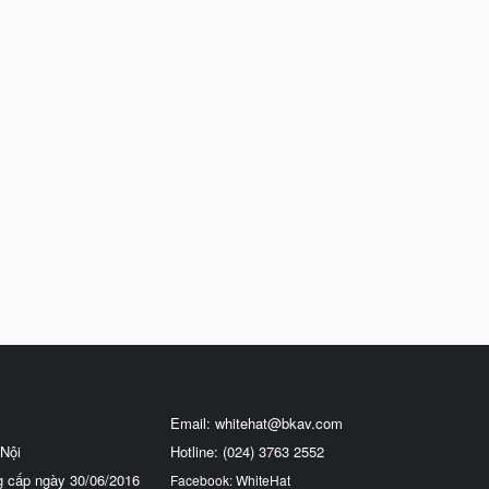
Email:
whitehat@bkav.com
Nội
Hotline: (024) 3763 2552
g cấp ngày 30/06/2016
Facebook: WhiteHat