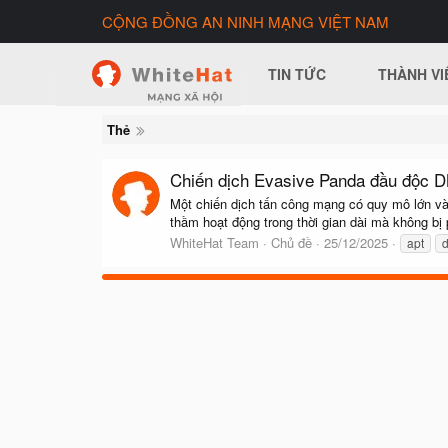
CỘNG ĐỒNG AN NINH MẠNG VIỆT NAM
TIN TỨC
THÀNH VI
Thẻ
Chiến dịch Evasive Panda đầu độc D
Một chiến dịch tấn công mạng có quy mô lớn và
thầm hoạt động trong thời gian dài mà không bị
WhiteHat Team
Chủ đề
25/12/2025
apt