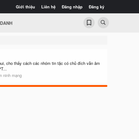
Giới thiệu
Liên hệ
Đăng nhập
Đăng ký
 DANH
ui, cho thấy cách các nhóm tin tặc có chủ đích vẫn âm
T...
An ninh mạng