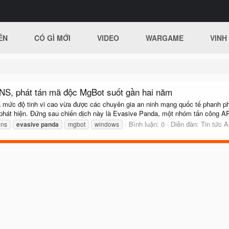
ÊN
CÓ GÌ MỚI
VIDEO
WARGAME
VINH
NS, phát tán mã độc MgBot suốt gần hai năm
 mức độ tinh vi cao vừa được các chuyên gia an ninh mạng quốc tế phanh ph
 phát hiện. Đứng sau chiến dịch này là Evasive Panda, một nhóm tấn công AP
Bình luận: 0
Diễn đàn:
Tin tức 
dns
evasive
panda
mgbot
windows