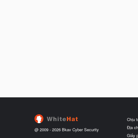
Chịu 
Địa c
@ 2009 -
2026
Bkav Cyber Security
Giấy 