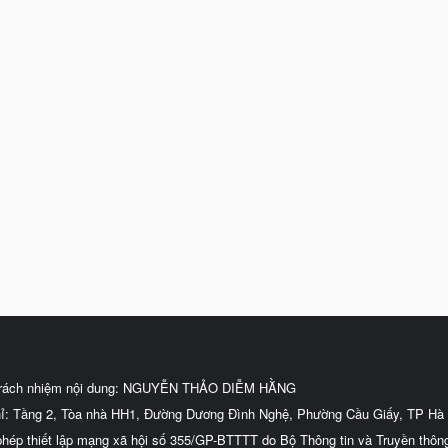
trách nhiệm nội dung: NGUYỄN THẢO DIỄM HẰNG
hỉ: Tầng 2, Tòa nhà HH1, Đường Dương Đình Nghệ, Phường Cầu Giấy, TP Hà 
phép thiết lập mạng xã hội số 355/GP-BTTTT do Bộ Thông tin và Truyền thôn