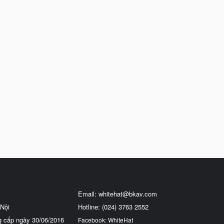
Email:
whitehat@bkav.com
Nội
Hotline: (024) 3763 2552
g cấp ngày 30/06/2016
Facebook: WhiteHat