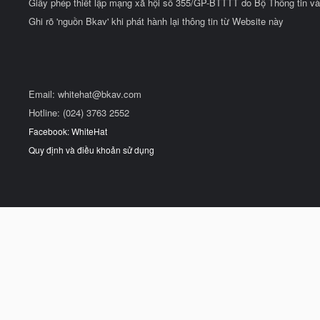
Giấy phép thiết lập mạng xã hội số 355/GP-BTTTT do Bộ Thông tin và
Ghi rõ 'nguồn Bkav' khi phát hành lại thông tin từ Website này
Email:
whitehat@bkav.com
Hotline: (024) 3763 2552
Facebook: WhiteHat
Quy định và điều khoản sử dụng