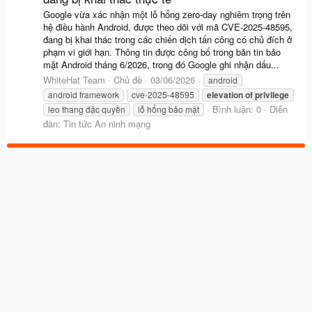
Google vừa xác nhận một lỗ hổng zero-day nghiêm trọng trên
hệ điều hành Android, được theo dõi với mã CVE-2025-48595,
đang bị khai thác trong các chiến dịch tấn công có chủ đích ở
phạm vi giới hạn. Thông tin được công bố trong bản tin bảo
mật Android tháng 6/2026, trong đó Google ghi nhận dấu...
WhiteHat Team
Chủ đề
03/06/2026
android
android framework
cve-2025-48595
elevation
of
privilege
Bình luận: 0
Diễn
leo thang đặc quyền
lỗ hổng bảo mật
đàn:
Tin tức An ninh mạng