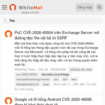
Đăng nhập
Thẻ
PoC CVE-2026-45504 trên Exchange Server mở
đường đọc file nội bộ từ SSRF
Một mã khai thác vừa được công bố cho CVE-2026-45504,
một lỗ hổng leo thang đặc quyền mức độ cao trong Exchange
Server của Microsoft. Lỗ hổng cho phép kẻ tấn công đã xác
thực ở mức thấp thực hiện đọc tệp tùy ý trên máy chủ, mở ra
khả năng thu thập dữ liệu nhạy cảm và leo thang quyền kiểm
soát hệ...
WhiteHat Team
Chủ đề
25/06/2026
arbitrary file read
cve-2026-45504
elevation
of
privilege
microsoft exchange server
poc
ssrf
wac
Bình luận: 0
Diễn đàn:
Tin tức
webapplicationurl
wopi
An ninh mạng
Google vá lỗ hổng Android CVE-2025-48595
đang bị khai thác thực tế