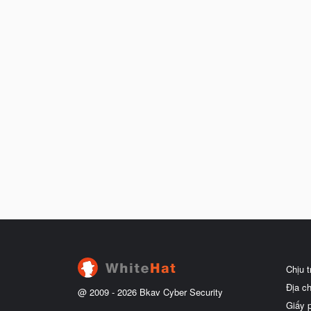
Chịu 
Địa c
@ 2009 -
2026
Bkav Cyber Security
Giấy 