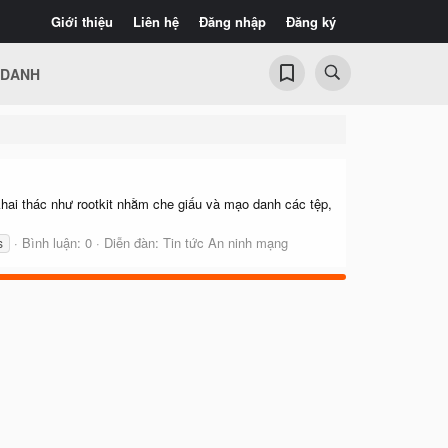
Giới thiệu
Liên hệ
Đăng nhập
Đăng ký
 DANH
khai thác như rootkit nhằm che giấu và mạo danh các tệp,
Bình luận: 0
Diễn đàn:
Tin tức An ninh mạng
s