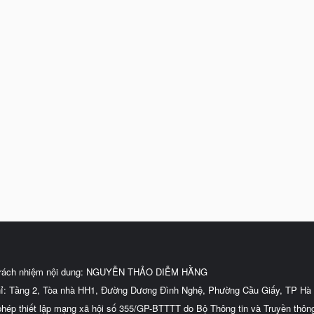
trách nhiệm nội dung: NGUYỄN THẢO DIỄM HẰNG
hỉ: Tầng 2, Tòa nhà HH1, Đường Dương Đình Nghệ, Phường Cầu Giấy, TP Hà 
phép thiết lập mạng xã hội số 355/GP-BTTTT do Bộ Thông tin và Truyền thôn