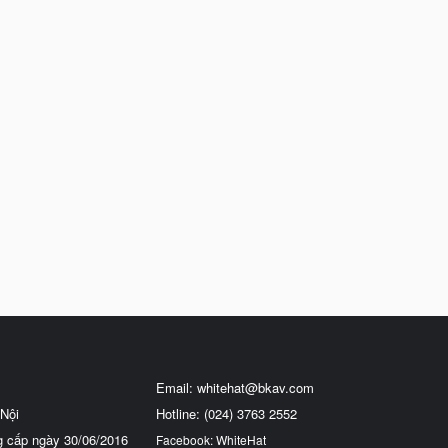
Email:
whitehat@bkav.com
Nội
Hotline: (024) 3763 2552
g cấp ngày 30/06/2016
Facebook: WhiteHat