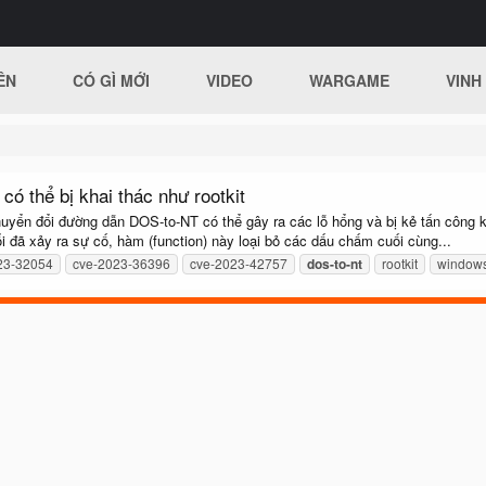
ÊN
CÓ GÌ MỚI
VIDEO
WARGAME
VINH
có thể bị khai thác như rootkit
huyển đổi đường dẫn DOS-to-NT có thể gây ra các lỗ hổng và bị kẻ tấn công 
i đã xảy ra sự cố, hàm (function) này loại bỏ các dấu chấm cuối cùng...
23-32054
cve-2023-36396
cve-2023-42757
dos-to-nt
rootkit
window