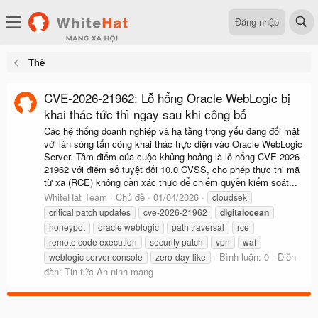
Đăng nhập
Thẻ
CVE-2026-21962: Lỗ hổng Oracle WebLogic bị
khai thác tức thì ngay sau khi công bố
Các hệ thống doanh nghiệp và hạ tầng trọng yếu đang đối mặt
với làn sóng tấn công khai thác trực diện vào Oracle WebLogic
Server. Tâm điểm của cuộc khủng hoảng là lỗ hổng CVE-2026-
21962 với điểm số tuyệt đối 10.0 CVSS, cho phép thực thi mã
từ xa (RCE) không cần xác thực để chiếm quyền kiểm soát...
WhiteHat Team
Chủ đề
01/04/2026
cloudsek
critical patch updates
cve-2026-21962
digitalocean
honeypot
oracle weblogic
path traversal
rce
remote code execution
security patch
vpn
waf
Bình luận: 0
Diễn
weblogic server console
zero-day-like
đàn:
Tin tức An ninh mạng