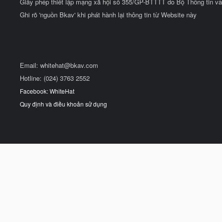
Giấy phép thiết lập mạng xã hội số 355/GP-BTTTT do Bộ Thông tin và
Ghi rõ 'nguồn Bkav' khi phát hành lại thông tin từ Website này
Email:
whitehat@bkav.com
Hotline: (024) 3763 2552
Facebook: WhiteHat
Quy định và điều khoản sử dụng