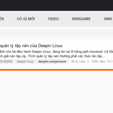
ÊN
CÓ GÌ MỚI
VIDEO
WARGAME
VINH
 quản lý tệp nén của Deepin Linux
định cho hệ điều hành Deepin Linux, đang tồn tại lỗ hổng path traversal. 
 giải nén tệp zip. Trình quản lý tệp nén thường phải xác thực tên tệp...
Bình luận: 0
Diễn đàn:
Tin
23-50255
deepin linux
deepin-compressor