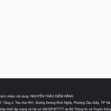
trách nhiệm nội dung: NGUYỄN THẢO DIỄM HẰNG
hỉ: Tầng 2, Tòa nhà HH1, Đường Dương Đình Nghệ, Phường Cầu Giấy, TP Hà 
phép thiết lập mạng xã hội số 355/GP-BTTTT do Bộ Thông tin và Truyền thôn