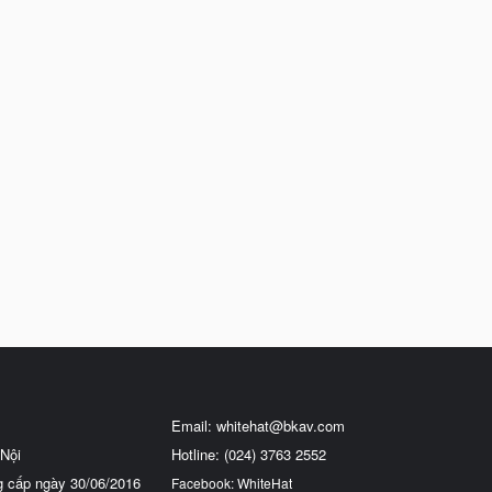
Email:
whitehat@bkav.com
Nội
Hotline: (024) 3763 2552
g cấp ngày 30/06/2016
Facebook: WhiteHat