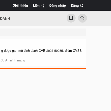
Giới thiệu
Liên hệ
Đăng nhập
Đăng ký
 DANH
Lỗ hổng được gán mã định danh CVE-2023-50255, điểm CVSS
 tức An ninh mạng