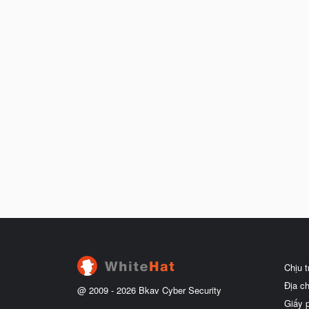
Chịu 
Địa c
@ 2009 -
2026
Bkav Cyber Security
Giấy 