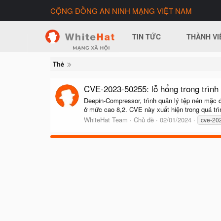
CỘNG ĐỒNG AN NINH MẠNG VIỆT NAM
TIN TỨC
THÀNH VI
Thẻ
CVE-2023-50255: lỗ hổng trong trình
Deepin-Compressor, trình quản lý tệp nén mặc 
ở mức cao 8,2. CVE này xuất hiện trong quá trình
WhiteHat Team
Chủ đề
02/01/2024
cve-20