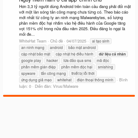
Hơn 3,3 tỷ người dùng Android trên toàn cầu đang phải đối mặt
với một làn sóng tấn công mạng chưa từng có. Theo báo cáo
mới nhất từ công ty an ninh mạng Malwarebytes, số lượng
phần mềm độc hại nhắm vào hệ điều hành của Google tăng
vọt 151% chỉ trong nửa đầu năm 2025. Điều đáng lo ngại là
mối đe...
WhiteHat Team
Chủ đề
04/07/2025
ai tạo sinh
an ninh mạng
android
bảo mật android
cập nhật bảo mật
cập nhật hệ điều hành
dữ
liệu
cá
nhân
google play
hacker
lừa đảo qua sms
mã độc
phần mềm gián điệp
phần mềm độc hại
smishing
spyware
tấn công mạng
thiết bị lỗi thời
Bình
ứng dụng giả mạo
whitehat
điện thoại thông minh
luận: 0
Diễn đàn:
Virus/Malware