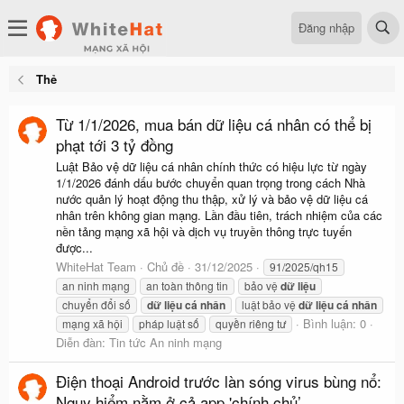
Đăng nhập
Thẻ
Từ 1/1/2026, mua bán dữ liệu cá nhân có thể bị
phạt tới 3 tỷ đồng
Luật Bảo vệ dữ liệu cá nhân chính thức có hiệu lực từ ngày
1/1/2026 đánh dấu bước chuyển quan trọng trong cách Nhà
nước quản lý hoạt động thu thập, xử lý và bảo vệ dữ liệu cá
nhân trên không gian mạng. Lần đầu tiên, trách nhiệm của các
nền tảng mạng xã hội và dịch vụ truyền thông trực tuyến
được...
WhiteHat Team
Chủ đề
31/12/2025
91/2025/qh15
an ninh mạng
an toàn thông tin
bảo vệ
dữ
liệu
chuyển đổi số
dữ
liệu
cá
nhân
luật bảo vệ
dữ
liệu
cá
nhân
Bình luận: 0
mạng xã hội
pháp luật số
quyền riêng tư
Diễn đàn:
Tin tức An ninh mạng
Điện thoại Android trước làn sóng virus bùng nổ:
Nguy hiểm nằm ở cả app 'chính chủ’