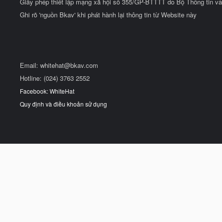
Giấy phép thiết lập mạng xã hội số 355/GP-BTTTT do Bộ Thông tin và
Ghi rõ 'nguồn Bkav' khi phát hành lại thông tin từ Website này
Email:
whitehat@bkav.com
Hotline: (024) 3763 2552
Facebook: WhiteHat
Quy định và điều khoản sử dụng